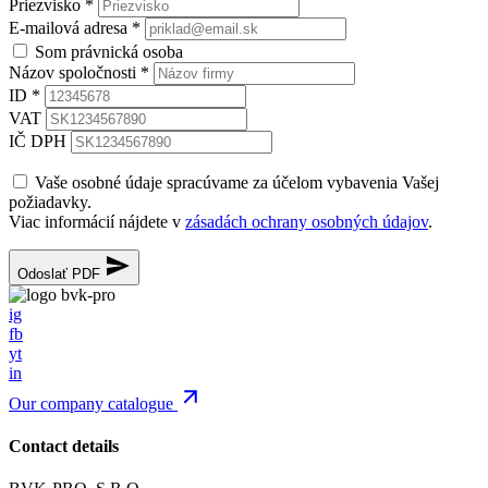
Priezvisko
*
E-mailová adresa
*
Som právnická osoba
Názov spoločnosti
*
ID
*
VAT
IČ DPH
Vaše osobné údaje spracúvame za účelom vybavenia Vašej
požiadavky.
Viac informácií nájdete v
zásadách ochrany osobných údajov
.
Odoslať PDF
ig
fb
yt
in
Our company catalogue
Contact details