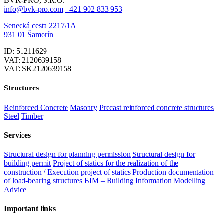
BVK-PRO, S.R.O.
info@bvk-pro.com
+421 902 833 953
Senecká cesta 2217/1A
931 01 Šamorín
ID: 51211629
VAT: 2120639158
VAT: SK2120639158
Structures
Reinforced Concrete
Masonry
Precast reinforced concrete structures
Steel
Timber
Services
Structural design for planning permission
Structural design for
building permit
Project of statics for the realization of the
construction / Execution project of statics
Production documentation
of load-bearing structures
BIM – Building Information Modelling
Advice
Important links