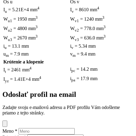
Os u
Os v
4
4
I
= 5.21E+4 mm
I
= 8610 mm
u
v
3
3
W
= 1950 mm
W
= 1240 mm
u1
v1
3
3
W
= 4800 mm
W
= 778.0 mm
u2
v2
3
3
W
= 2670 mm
W
= 636.0 mm
u3
v3
i
= 13.1 mm
i
= 5.34 mm
u
v
u
= 7.9 mm
v
= 9.4 mm
m
m
Krútenie a klopenie
4
i
= 14.2 mm
I
= 2461 mm
pc
t
4
i
= 17.9 mm
I
= 1.41E+4 mm
pa
yz
Odoslať profil na email
Zadajte svoju e-mailovú adresu a PDF profilu Vám odošleme
priamo z tejto stránky.
Meno
*