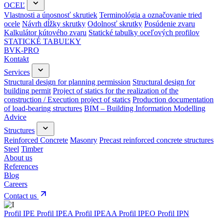
OCEĽ
Vlastnosti a únosnosť skrutiek
Terminológia a označovanie tried
ocele
Návrh dĺžky skrutky
Odolnosť skrutky
Posúdenie zvaru
Kalkulátor kútového zvaru
Statické tabulky oceľových profilov
STATICKÉ TABUĽKY
BVK-PRO
Kontakt
Services
Structural design for planning permission
Structural design for
building permit
Project of statics for the realization of the
construction / Execution project of statics
Production documentation
of load-bearing structures
BIM – Building Information Modelling
Advice
Structures
Reinforced Concrete
Masonry
Precast reinforced concrete structures
Steel
Timber
About us
References
Blog
Careers
Contact us
Profil IPE
Profil IPEA
Profil IPEAA
Profil IPEO
Profil IPN