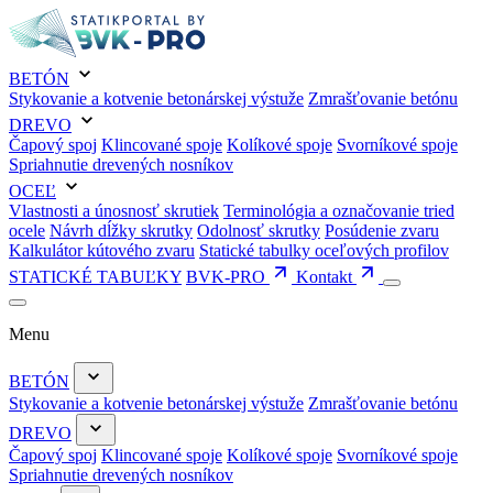
BETÓN
Stykovanie a kotvenie betonárskej výstuže
Zmrašťovanie betónu
DREVO
Čapový spoj
Klincované spoje
Kolíkové spoje
Svorníkové spoje
Spriahnutie drevených nosníkov
OCEĽ
Vlastnosti a únosnosť skrutiek
Terminológia a označovanie tried
ocele
Návrh dĺžky skrutky
Odolnosť skrutky
Posúdenie zvaru
Kalkulátor kútového zvaru
Statické tabulky oceľových profilov
STATICKÉ TABUĽKY
BVK-PRO
Kontakt
Menu
BETÓN
Stykovanie a kotvenie betonárskej výstuže
Zmrašťovanie betónu
DREVO
Čapový spoj
Klincované spoje
Kolíkové spoje
Svorníkové spoje
Spriahnutie drevených nosníkov