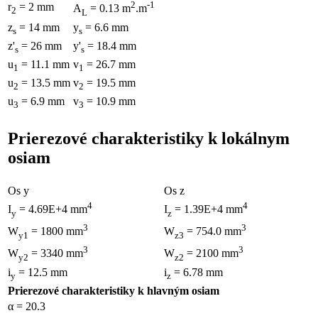
2
-1
r
= 2 mm
A
= 0.13 m
.m
2
L
z
= 14 mm
y
= 6.6 mm
s
s
z'
= 26 mm
y'
= 18.4 mm
s
s
u
= 11.1 mm
v
= 26.7 mm
1
1
u
= 13.5 mm
v
= 19.5 mm
2
2
u
= 6.9 mm
v
= 10.9 mm
3
3
Prierezové charakteristiky k lokálnym
osiam
Os y
Os z
4
4
I
= 4.69E+4 mm
I
= 1.39E+4 mm
y
z
3
3
W
= 1800 mm
W
= 754.0 mm
y1
z3
3
3
W
= 3340 mm
W
= 2100 mm
y2
z2
i
= 12.5 mm
i
= 6.78 mm
y
z
Prierezové charakteristiky k hlavným osiam
α = 20.3