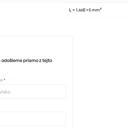
4
I
= 1.66E+5 mm
t
m odošleme priamo z tejto
ko
*