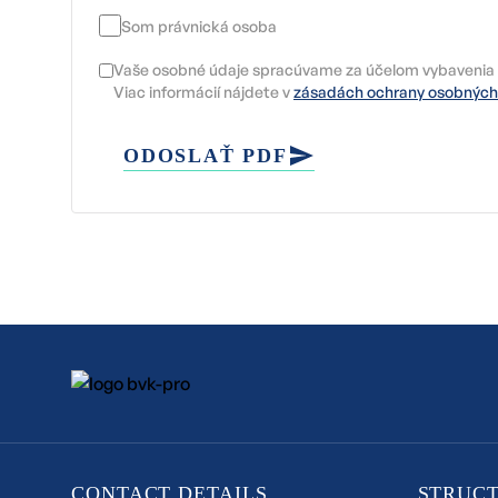
Som právnická osoba
Vaše osobné údaje spracúvame za účelom vybavenia 
Viac informácií nájdete v
zásadách ochrany osobných
ODOSLAŤ PDF
CONTACT DETAILS
STRUC