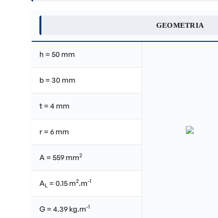
GEOMETRIA
h = 50 mm
b = 30 mm
t = 4 mm
r = 6 mm
2
A = 559 mm
2
-1
A
= 0.15 m
.m
L
-1
G = 4.39 kg.m