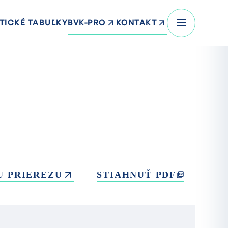
BVK-PRO
KONTAKT
TICKÉ TABUĽKY
U PRIEREZU
STIAHNUŤ PDF