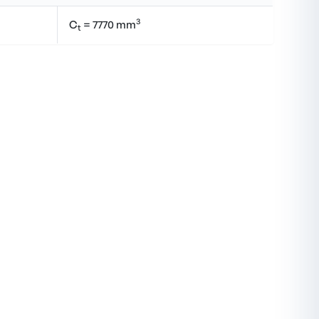
3
C
= 7770 mm
t