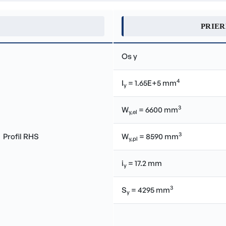
PRIE
Os y
4
I
= 1.65E+5 mm
y
3
W
= 6600 mm
y,el
3
W
= 8590 mm
y,pl
i
= 17.2 mm
y
3
S
= 4295 mm
y