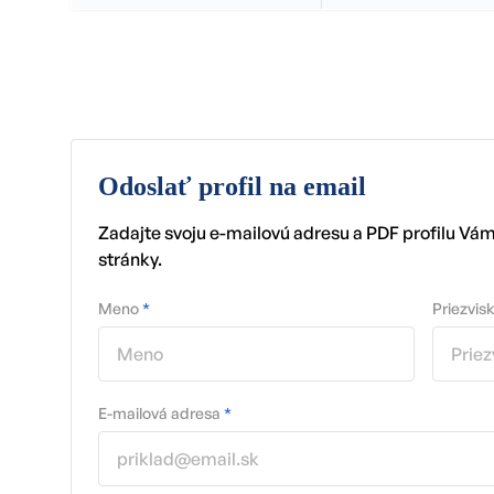
Odoslať profil na email
Zadajte svoju e-mailovú adresu a PDF profilu Vá
stránky.
Meno
*
Priezvis
E-mailová adresa
*