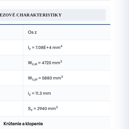
REZOVÉ CHARAKTERISTIKY
Os z
4
I
= 7.08E+4 mm
z
3
W
= 4720 mm
z,el
3
W
= 5880 mm
z,pl
i
= 11.3 mm
z
3
S
= 2940 mm
z
Krútenie a klopenie