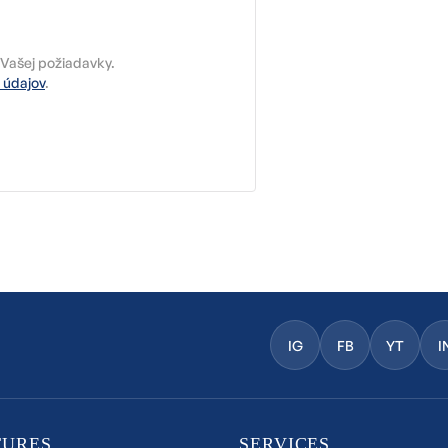
Vašej požiadavky.
 údajov
.
IG
FB
YT
I
TURES
SERVICES