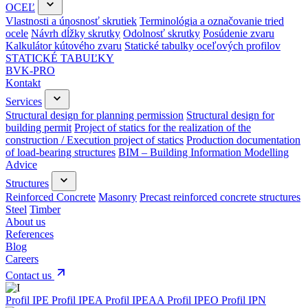
OCEĽ
Vlastnosti a únosnosť skrutiek
Terminológia a označovanie tried
ocele
Návrh dĺžky skrutky
Odolnosť skrutky
Posúdenie zvaru
Kalkulátor kútového zvaru
Statické tabulky oceľových profilov
STATICKÉ TABUĽKY
BVK-PRO
Kontakt
Services
Structural design for planning permission
Structural design for
building permit
Project of statics for the realization of the
construction / Execution project of statics
Production documentation
of load-bearing structures
BIM – Building Information Modelling
Advice
Structures
Reinforced Concrete
Masonry
Precast reinforced concrete structures
Steel
Timber
About us
References
Blog
Careers
Contact us
Profil IPE
Profil IPEA
Profil IPEAA
Profil IPEO
Profil IPN