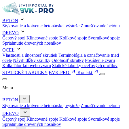
BETÓN
Stykovanie a kotvenie betonárskej výstuže
Zmrašťovanie betónu
DREVO
Čapový spoj
Klincované spoje
Kolíkové spoje
Svorníkové spoje
Spriahnutie drevených nosníkov
OCEĽ
Vlastnosti a únosnosť skrutiek
Terminológia a označovanie tried
ocele
Návrh dĺžky skrutky
Odolnosť skrutky
Posúdenie zvaru
Kalkulátor kútového zvaru
Statické tabulky oceľových profilov
STATICKÉ TABUĽKY
BVK-PRO
Kontakt
Menu
BETÓN
Stykovanie a kotvenie betonárskej výstuže
Zmrašťovanie betónu
DREVO
Čapový spoj
Klincované spoje
Kolíkové spoje
Svorníkové spoje
Spriahnutie drevených nosníkov