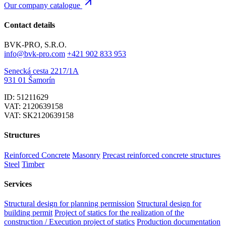
Our company catalogue
Contact details
BVK-PRO, S.R.O.
info@bvk-pro.com
+421 902 833 953
Senecká cesta 2217/1A
931 01 Šamorín
ID: 51211629
VAT: 2120639158
VAT: SK2120639158
Structures
Reinforced Concrete
Masonry
Precast reinforced concrete structures
Steel
Timber
Services
Structural design for planning permission
Structural design for
building permit
Project of statics for the realization of the
construction / Execution project of statics
Production documentation