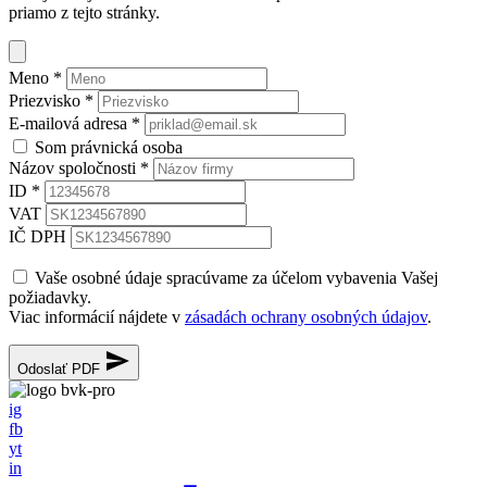
priamo z tejto stránky.
Meno
*
Priezvisko
*
E-mailová adresa
*
Som právnická osoba
Názov spoločnosti
*
ID
*
VAT
IČ DPH
Vaše osobné údaje spracúvame za účelom vybavenia Vašej
požiadavky.
Viac informácií nájdete v
zásadách ochrany osobných údajov
.
Odoslať PDF
ig
fb
yt
in