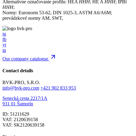
Alternatívne označovanie profilu: HEA
HHH
; HE A
HHH
; IPBl
HHH
;
Normy: Euronorm 53-62, DIN 1025-3, ASTM A6/A6M;
prevádzkové normy AM, SWT,
ig
fb
yt
in
Our company catalogue
Contact details
BVK-PRO, S.R.O.
info@bvk-pro.com
+421 902 833 953
Senecká cesta 2217/1A
931 01 Šamorín
ID: 51211629
VAT: 2120639158
VAT: SK2120639158