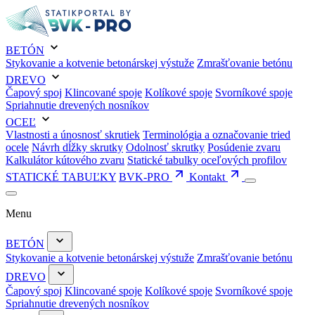
BETÓN
Stykovanie a kotvenie betonárskej výstuže
Zmrašťovanie betónu
DREVO
Čapový spoj
Klincované spoje
Kolíkové spoje
Svorníkové spoje
Spriahnutie drevených nosníkov
OCEĽ
Vlastnosti a únosnosť skrutiek
Terminológia a označovanie tried
ocele
Návrh dĺžky skrutky
Odolnosť skrutky
Posúdenie zvaru
Kalkulátor kútového zvaru
Statické tabulky oceľových profilov
STATICKÉ TABUĽKY
BVK-PRO
Kontakt
Menu
BETÓN
Stykovanie a kotvenie betonárskej výstuže
Zmrašťovanie betónu
DREVO
Čapový spoj
Klincované spoje
Kolíkové spoje
Svorníkové spoje
Spriahnutie drevených nosníkov