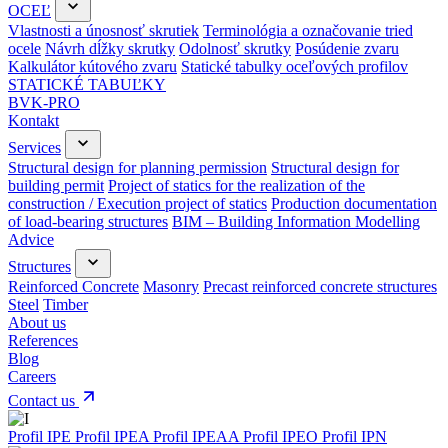
OCEĽ
Vlastnosti a únosnosť skrutiek
Terminológia a označovanie tried
ocele
Návrh dĺžky skrutky
Odolnosť skrutky
Posúdenie zvaru
Kalkulátor kútového zvaru
Statické tabulky oceľových profilov
STATICKÉ TABUĽKY
BVK-PRO
Kontakt
Services
Structural design for planning permission
Structural design for
building permit
Project of statics for the realization of the
construction / Execution project of statics
Production documentation
of load-bearing structures
BIM – Building Information Modelling
Advice
Structures
Reinforced Concrete
Masonry
Precast reinforced concrete structures
Steel
Timber
About us
References
Blog
Careers
Contact us
Profil IPE
Profil IPEA
Profil IPEAA
Profil IPEO
Profil IPN