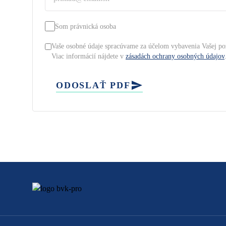
Som právnická osoba
Vaše osobné údaje spracúvame za účelom vybavenia Vašej po
Viac informácií nájdete v
zásadách ochrany osobných údajov
ODOSLAŤ PDF