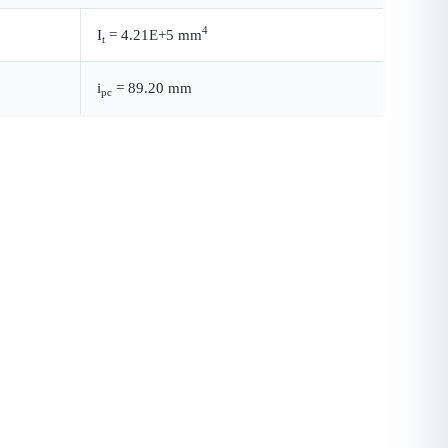
4
I
= 4.21E+5 mm
t
i
= 89.20 mm
pc