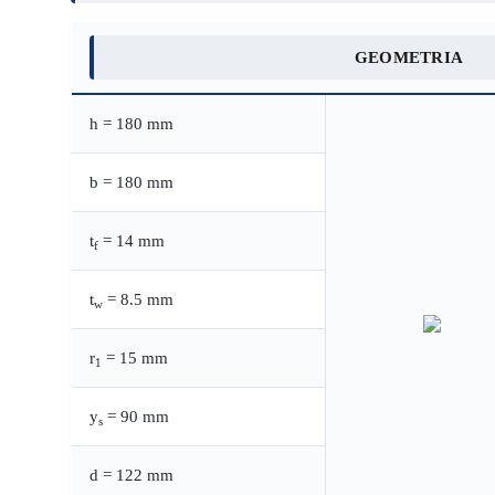
GEOMETRIA
h = 180 mm
b = 180 mm
t
= 14 mm
f
t
= 8.5 mm
w
r
= 15 mm
1
y
= 90 mm
s
d = 122 mm