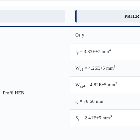
PRIE
Os y
4
I
= 3.83E+7 mm
y
3
W
= 4.26E+5 mm
y1
3
W
= 4.82E+5 mm
y,pl
i
= 76.60 mm
y
3
S
= 2.41E+5 mm
y