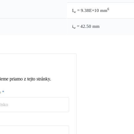
6
I
= 9.38E+10 mm
w
i
= 42.50 mm
w
eme priamo z tejto stránky.
ko
*