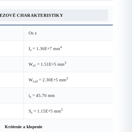
REZOVÉ CHARAKTERISTIKY
Os z
4
I
= 1.36E+7 mm
z
3
W
= 1.51E+5 mm
z1
3
W
= 2.30E+5 mm
z,pl
i
= 45.70 mm
z
3
S
= 1.15E+5 mm
z
Krútenie a klopenie