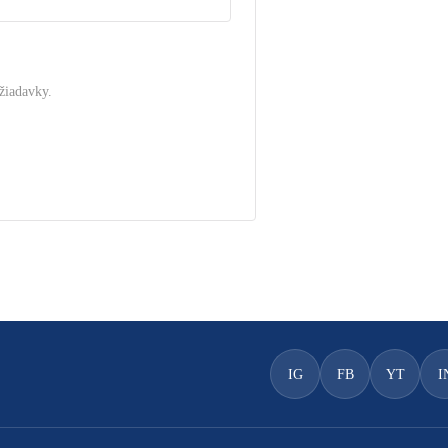
žiadavky.
.
IG
FB
YT
I