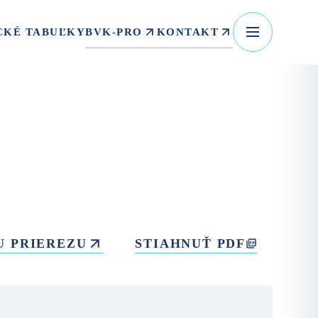
BVK-PRO
KONTAKT
CKÉ TABUĽKY
U PRIEREZU
STIAHNUŤ PDF