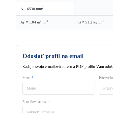
2
A = 6530 mm
2
-1
-1
A
= 1.04 m
.m
G = 51.2 kg.m
L
Odoslať profil na email
Zadajte svoju e-mailovú adresu a PDF profilu Vám odošl
Meno
*
Priezvis
E-mailová adresa
*