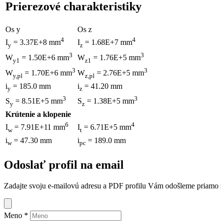
Prierezové charakteristiky
Os y
Os z
4
4
I
= 3.37E+8 mm
I
= 1.68E+7 mm
y
z
3
3
W
= 1.50E+6 mm
W
= 1.76E+5 mm
y1
z1
3
3
W
= 1.70E+6 mm
W
= 2.76E+5 mm
y,pl
z,pl
i
= 185.0 mm
i
= 41.20 mm
y
z
3
3
S
= 8.51E+5 mm
S
= 1.38E+5 mm
y
z
Krútenie a klopenie
6
4
I
= 7.91E+11 mm
I
= 6.71E+5 mm
w
t
i
= 47.30 mm
i
= 189.0 mm
w
pc
Odoslať profil na email
Zadajte svoju e-mailovú adresu a PDF profilu Vám odošleme priamo z 
Meno
*