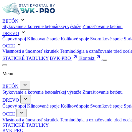
BETÓN
Stykovanie a kotvenie betonárskej výstuže
Zmrašťovanie betónu
DREVO
Čapový spoj
Klincované spoje
Kolíkové spoje
Svorníkové spoje
Spri
OCEĽ
Vlastnosti a únosnosť skrutiek
Terminológia a označovanie tried ocel
STATICKÉ TABUĽKY
BVK-PRO
Kontakt
Menu
BETÓN
Stykovanie a kotvenie betonárskej výstuže
Zmrašťovanie betónu
DREVO
Čapový spoj
Klincované spoje
Kolíkové spoje
Svorníkové spoje
Spri
OCEĽ
Vlastnosti a únosnosť skrutiek
Terminológia a označovanie tried ocel
STATICKÉ TABUĽKY
BVK-PRO