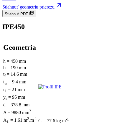
Stiahnuť geometriu prierezu
Stiahnuť PDF
IPE450
Geometria
h = 450 mm
b = 190 mm
t
= 14.6 mm
f
t
= 9.4 mm
w
r
= 21 mm
1
y
= 95 mm
s
d = 378.8 mm
2
A = 9880 mm
2
-1
-1
A
= 1.61 m
.m
G = 77.6 kg.m
L