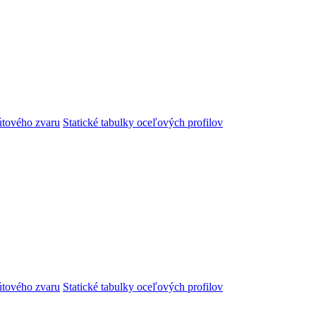
útového zvaru
Statické tabulky oceľových profilov
útového zvaru
Statické tabulky oceľových profilov