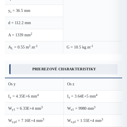
y
= 36.5 mm
s
d = 112.2 mm
2
A = 1339 mm
2
-1
-1
A
= 0.55 m
.m
G = 10.5 kg.m
L
PRIEREZOVÉ CHARAKTERISTIKY
Os y
Os z
4
4
I
= 4.35E+6 mm
I
= 3.64E+5 mm
y
z
3
3
W
= 6.33E+4 mm
W
= 9980 mm
y1
z1
3
3
W
= 7.16E+4 mm
W
= 1.55E+4 mm
y,pl
z,pl