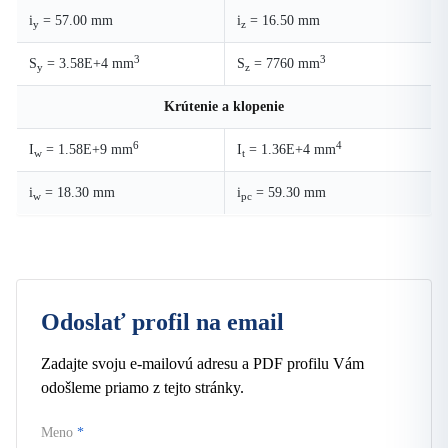
i
= 57.00 mm
i
= 16.50 mm
y
z
3
3
S
= 3.58E+4 mm
S
= 7760 mm
y
z
Krútenie a klopenie
6
4
I
= 1.58E+9 mm
I
= 1.36E+4 mm
w
t
i
= 18.30 mm
i
= 59.30 mm
w
pc
Odoslať profil na email
Zadajte svoju e-mailovú adresu a PDF profilu Vám
odošleme priamo z tejto stránky.
Meno
*