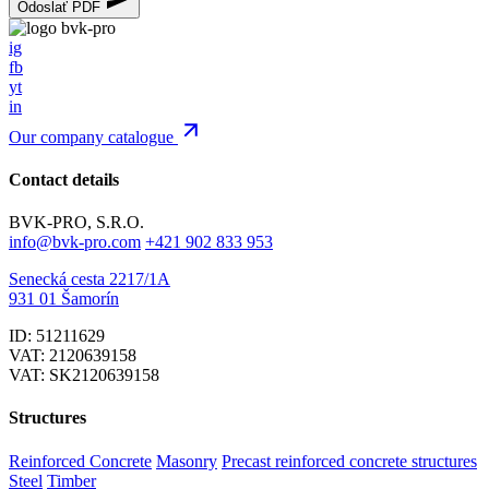
Odoslať PDF
ig
fb
yt
in
Our company catalogue
Contact details
BVK-PRO, S.R.O.
info@bvk-pro.com
+421 902 833 953
Senecká cesta 2217/1A
931 01 Šamorín
ID: 51211629
VAT: 2120639158
VAT: SK2120639158
Structures
Reinforced Concrete
Masonry
Precast reinforced concrete structures
Steel
Timber