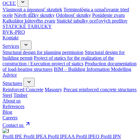
OCEĽ
Vlastnosti a únosnosť skrutiek
Terminológia a označovanie tried
ocele
Návrh dĺžky skrutky
Odolnosť skrutky
Posúdenie zvaru
Kalkulátor kútového zvaru
Statické tabulky oceľových profilov
STATICKÉ TABUĽKY
BVK-PRO
Kontakt
Services
Structural design for planning permission
Structural design for
building permit
Project of statics for the realization of the
construction / Execution project of statics
Production documentation
of load-bearing structures
BIM – Building Information Modelling
Advice
Structures
Reinforced Concrete
Masonry
Precast reinforced concrete structures
Steel
Timber
About us
References
Blog
Careers
Contact us
Profil IPE
Profil IPEA
Profil IPEAA
Profil IPEO
Profil IPN