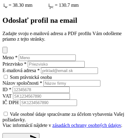
i
= 38.30 mm
i
= 130.7 mm
w
pc
Odoslať profil na email
Zadajte svoju e-mailovú adresu a PDF profilu Vám odošleme
priamo z tejto stránky.
Meno
*
Priezvisko
*
E-mailová adresa
*
Som právnická osoba
Názov spoločnosti
*
ID
*
VAT
IČ DPH
Vaše osobné údaje spracúvame za účelom vybavenia Vašej
požiadavky.
Viac informácií nájdete v
zásadách ochrany osobných údajov
.