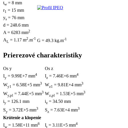
t
= 8 mm
w
r
= 15 mm
1
y
= 76 mm
s
d = 248.6 mm
2
A = 6283 mm
2
-1
-1
A
= 1.17 m
.m
G = 49.3 kg.m
L
Prierezové charakteristiky
Os y
Os z
4
4
I
= 9.99E+7 mm
I
= 7.46E+6 mm
y
z
3
3
W
= 6.58E+5 mm
W
= 9.81E+4 mm
y1
z1
3
3
W
= 7.44E+5 mm
W
= 1.53E+5 mm
y,pl
z,pl
i
= 126.1 mm
i
= 34.50 mm
y
z
3
3
S
= 3.72E+5 mm
S
= 7.63E+4 mm
y
z
Krútenie a klopenie
6
4
I
= 1.58E+11 mm
I
= 3.11E+5 mm
w
t