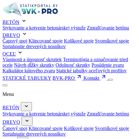
BETÓN
Stykovanie a kotvenie betonárskej výstuže
Zmrašťovanie betónu
DREVO
Čapový spoj
Klincované spoje
Kolíkové spoje
Svorníkové spoje
Spriahnutie drevených nosníkov
OCEĽ
Vlastnosti a únosnosť skrutiek
Terminológia a označovanie tried
ocele
Návrh dĺžky skrutky
Odolnosť skrutky
Posúdenie zvaru
Kalkulátor kútového zvaru
Statické tabulky oceľových profilov
STATICKÉ TABUĽKY
BVK-PRO
Kontakt
Menu
BETÓN
Stykovanie a kotvenie betonárskej výstuže
Zmrašťovanie betónu
DREVO
Čapový spoj
Klincované spoje
Kolíkové spoje
Svorníkové spoje
Spriahnutie drevených nosníkov