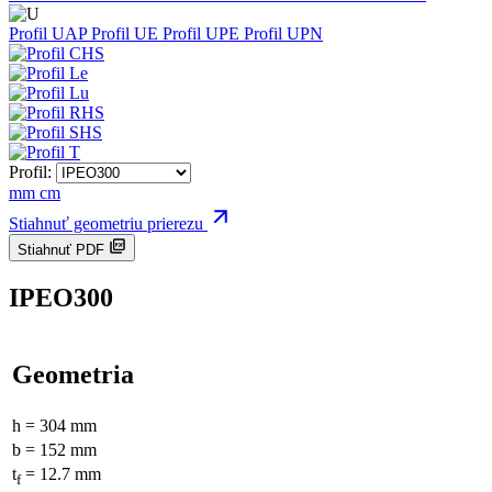
Profil UAP
Profil UE
Profil UPE
Profil UPN
Profil:
mm
cm
Stiahnuť geometriu prierezu
Stiahnuť PDF
IPEO300
Geometria
h = 304 mm
b = 152 mm
t
= 12.7 mm
f