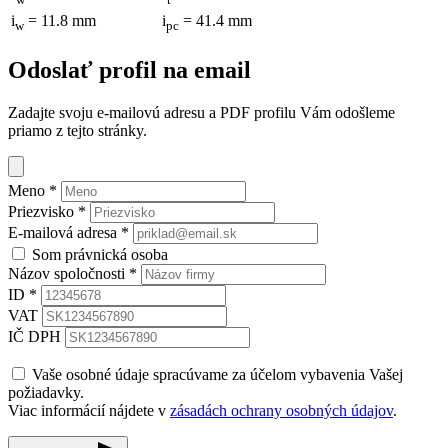
i
= 11.8 mm
i
= 41.4 mm
w
pc
Odoslať profil na email
Zadajte svoju e-mailovú adresu a PDF profilu Vám odošleme
priamo z tejto stránky.
Meno
*
Priezvisko
*
E-mailová adresa
*
Som právnická osoba
Názov spoločnosti
*
ID
*
VAT
IČ DPH
Vaše osobné údaje spracúvame za účelom vybavenia Vašej
požiadavky.
Viac informácií nájdete v
zásadách ochrany osobných údajov
.