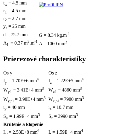
t
= 4.5 mm
w
r
= 4.5 mm
1
r
= 2.7 mm
2
y
= 25 mm
s
-1
d = 75.7 mm
G = 8.34 kg.m
2
-1
2
A
= 0.37 m
.m
A = 1060 mm
L
Prierezové charakteristiky
Os y
Os z
4
4
I
= 1.70E+6 mm
I
= 1.22E+5 mm
y
z
3
3
W
= 3.41E+4 mm
W
= 4860 mm
y1
z1
3
3
W
= 3.98E+4 mm
W
= 7980 mm
y,pl
z,pl
i
= 40 mm
i
= 10.7 mm
y
z
3
3
S
= 1.99E+4 mm
S
= 3990 mm
y
z
Krútenie a klopenie
6
4
I
= 2.53E+8 mm
I
= 1.59E+4 mm
w
t