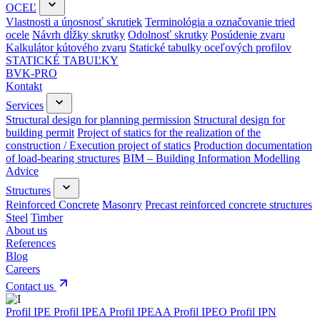
OCEĽ
Vlastnosti a únosnosť skrutiek
Terminológia a označovanie tried
ocele
Návrh dĺžky skrutky
Odolnosť skrutky
Posúdenie zvaru
Kalkulátor kútového zvaru
Statické tabulky oceľových profilov
STATICKÉ TABUĽKY
BVK-PRO
Kontakt
Services
Structural design for planning permission
Structural design for
building permit
Project of statics for the realization of the
construction / Execution project of statics
Production documentation
of load-bearing structures
BIM – Building Information Modelling
Advice
Structures
Reinforced Concrete
Masonry
Precast reinforced concrete structures
Steel
Timber
About us
References
Blog
Careers
Contact us
Profil IPE
Profil IPEA
Profil IPEAA
Profil IPEO
Profil IPN