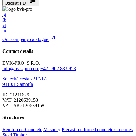
Odoslať PDF
ig
fb
yt
in
Our company catalogue
Contact details
BVK-PRO, S.R.O.
info@bvk-pro.com
+421 902 833 953
Senecká cesta 2217/1A
931 01 Šamorín
ID: 51211629
VAT: 2120639158
VAT: SK2120639158
Structures
Reinforced Concrete
Masonry
Precast reinforced concrete structures
Steel
Timber