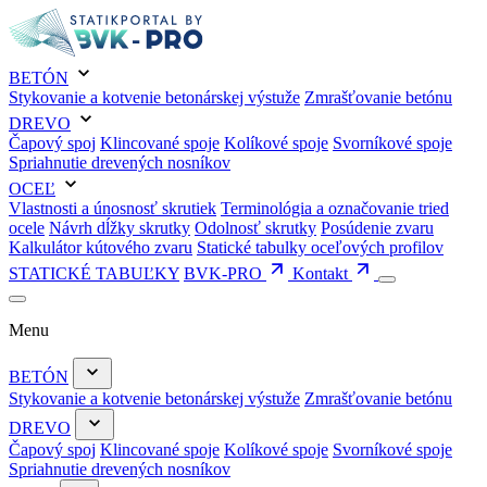
BETÓN
Stykovanie a kotvenie betonárskej výstuže
Zmrašťovanie betónu
DREVO
Čapový spoj
Klincované spoje
Kolíkové spoje
Svorníkové spoje
Spriahnutie drevených nosníkov
OCEĽ
Vlastnosti a únosnosť skrutiek
Terminológia a označovanie tried
ocele
Návrh dĺžky skrutky
Odolnosť skrutky
Posúdenie zvaru
Kalkulátor kútového zvaru
Statické tabulky oceľových profilov
STATICKÉ TABUĽKY
BVK-PRO
Kontakt
Menu
BETÓN
Stykovanie a kotvenie betonárskej výstuže
Zmrašťovanie betónu
DREVO
Čapový spoj
Klincované spoje
Kolíkové spoje
Svorníkové spoje
Spriahnutie drevených nosníkov