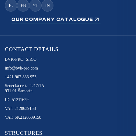
IG
FB
YT
IN
OUR COMPANY CATALOGUE
CONTACT DETAILS
BVK-PRO, S.R.O.
info@bvk-pro.com
+421 902 833 953
Senecká cesta 2217/1A
931 01 Šamorín
ID: 51211629
VAT: 2120639158
VAT: SK2120639158
STRUCTURES