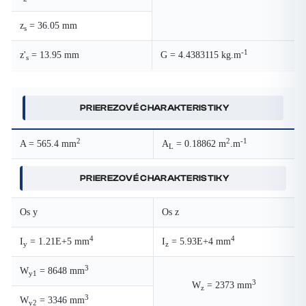
z
= 36.05 mm
s
-1
z'
= 13.95 mm
G = 4.4383115 kg.m
s
PRIEREZOVÉ CHARAKTERISTIKY
2
2
-1
A = 565.4 mm
A
= 0.18862 m
.m
L
PRIEREZOVÉ CHARAKTERISTIKY
Os y
Os z
4
4
I
= 1.21E+5 mm
I
= 5.93E+4 mm
y
z
3
W
= 8648 mm
y1
3
W
= 2373 mm
z
3
W
= 3346 mm
y2