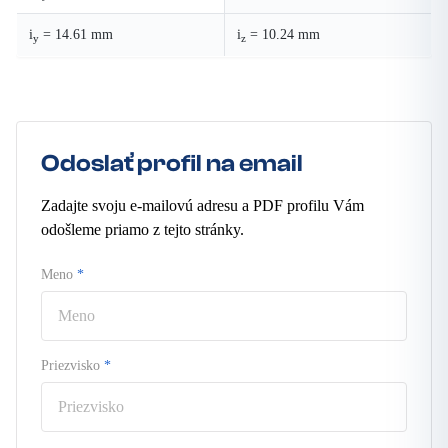
i
= 14.61 mm
i
= 10.24 mm
y
z
Odoslať profil na email
Zadajte svoju e-mailovú adresu a PDF profilu Vám
odošleme priamo z tejto stránky.
Meno
*
Priezvisko
*