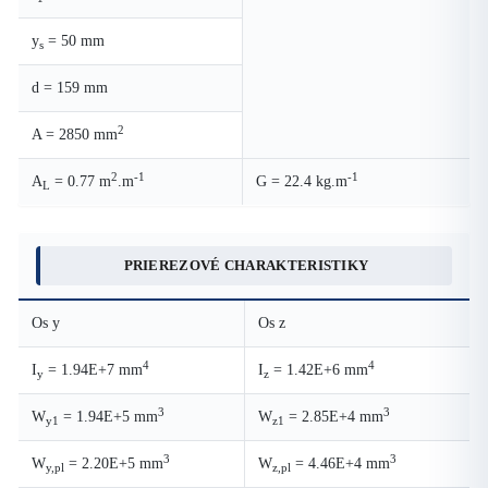
y
= 50 mm
s
d = 159 mm
2
A = 2850 mm
2
-1
-1
A
= 0.77 m
.m
G = 22.4 kg.m
L
PRIEREZOVÉ CHARAKTERISTIKY
Os y
Os z
4
4
I
= 1.94E+7 mm
I
= 1.42E+6 mm
y
z
3
3
W
= 1.94E+5 mm
W
= 2.85E+4 mm
y1
z1
3
3
W
= 2.20E+5 mm
W
= 4.46E+4 mm
y,pl
z,pl