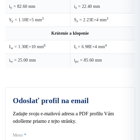
i
= 82.60 mm
i
= 22.40 mm
y
z
3
3
S
= 1.10E+5 mm
S
= 2.23E+4 mm
y
z
Krútenie a klopenie
6
4
I
= 1.30E+10 mm
I
= 6.98E+4 mm
w
t
i
= 25.00 mm
i
= 85.60 mm
w
pc
Odoslať profil na email
Zadajte svoju e-mailovú adresu a PDF profilu Vám
odošleme priamo z tejto stránky.
Meno
*