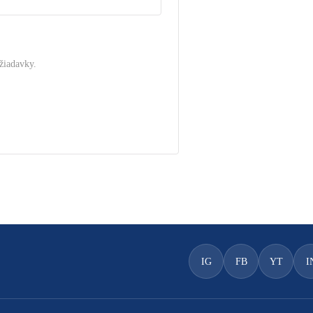
žiadavky.
.
IG
FB
YT
I