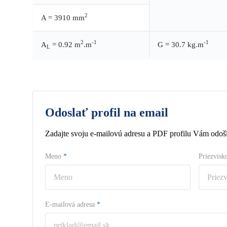
2
A = 3910 mm
2
-1
-1
A
= 0.92 m
.m
G = 30.7 kg.m
L
Odoslať profil na email
Zadajte svoju e-mailovú adresu a PDF profilu Vám odošl
Meno
*
Priezvis
E-mailová adresa
*