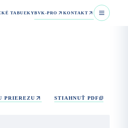
BVK-PRO
KONTAKT
CKÉ TABUĽKY
U PRIEREZU
STIAHNUŤ PDF