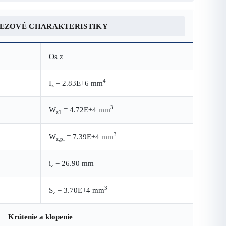
REZOVÉ CHARAKTERISTIKY
Os z
4
I
= 2.83E+6 mm
z
3
W
= 4.72E+4 mm
z1
3
W
= 7.39E+4 mm
z,pl
i
= 26.90 mm
z
3
S
= 3.70E+4 mm
z
Krútenie a klopenie