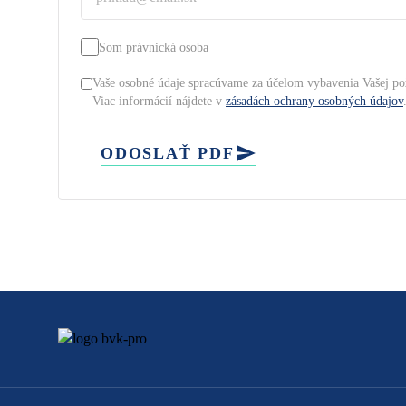
Som právnická osoba
Vaše osobné údaje spracúvame za účelom vybavenia Vašej po
Viac informácií nájdete v
zásadách ochrany osobných údajov
ODOSLAŤ PDF