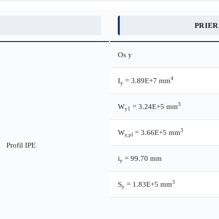
PRIE
Os y
4
I
= 3.89E+7 mm
y
3
W
= 3.24E+5 mm
y1
3
W
= 3.66E+5 mm
y,pl
i
= 99.70 mm
y
3
S
= 1.83E+5 mm
y