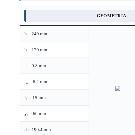
GEOMETRIA
h = 240 mm
b = 120 mm
t
= 9.8 mm
f
t
= 6.2 mm
w
r
= 15 mm
1
y
= 60 mm
s
d = 190.4 mm