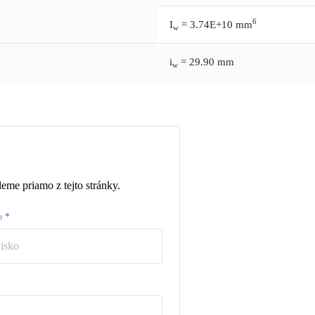
6
I
= 3.74E+10 mm
w
i
= 29.90 mm
w
eme priamo z tejto stránky.
ko
*