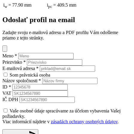
i
= 77.90 mm
i
= 409.5 mm
w
pc
Odoslať profil na email
Zadajte svoju e-mailovú adresu a PDF profilu Vám odošleme
priamo z tejto stránky.
Meno
*
Priezvisko
*
E-mailová adresa
*
Som právnická osoba
Názov spoločnosti
*
ID
*
VAT
IČ DPH
Vaše osobné údaje spracúvame za účelom vybavenia Vašej
požiadavky.
Viac informácií nájdete v
zásadách ochrany osobných údajov
.