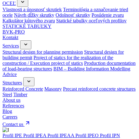
OCEĽ
Vlastnosti a únosnosť skrutiek
Terminológia a označovanie tried
ocele
Návrh dĺžky skrutky
Odolnosť skrutky
Posúdenie zvaru
Kalkulátor kútového zvaru
Statické tabulky oceľových profilov
STATICKÉ TABUĽKY
BVK-PRO
Kontakt
Services
Structural design for planning permission
Structural design for
building permit
Project of statics for the realization of the
construction / Execution project of statics
Production documentation
of load-bearing structures
BIM – Building Information Modelling
Advice
Structures
Reinforced Concrete
Masonry
Precast reinforced concrete structures
Steel
Timber
About us
References
Blog
Careers
Contact us
Profil IPE
Profil IPEA
Profil IPEAA
Profil IPEO
Profil IPN