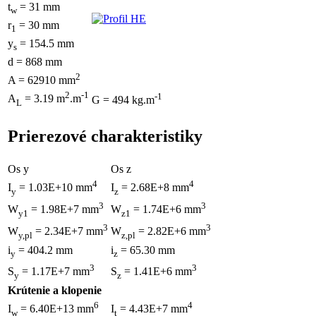
t
= 31 mm
w
r
= 30 mm
1
y
= 154.5 mm
s
d = 868 mm
2
A = 62910 mm
2
-1
-1
A
= 3.19 m
.m
G = 494 kg.m
L
Prierezové charakteristiky
Os y
Os z
4
4
I
= 1.03E+10 mm
I
= 2.68E+8 mm
y
z
3
3
W
= 1.98E+7 mm
W
= 1.74E+6 mm
y1
z1
3
3
W
= 2.34E+7 mm
W
= 2.82E+6 mm
y,pl
z,pl
i
= 404.2 mm
i
= 65.30 mm
y
z
3
3
S
= 1.17E+7 mm
S
= 1.41E+6 mm
y
z
Krútenie a klopenie
6
4
I
= 6.40E+13 mm
I
= 4.43E+7 mm
w
t