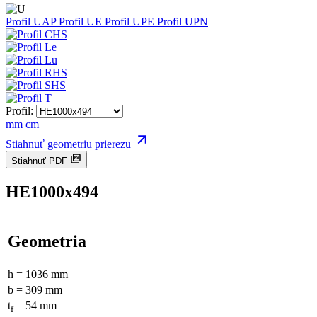
Profil UAP
Profil UE
Profil UPE
Profil UPN
Profil:
mm
cm
Stiahnuť geometriu prierezu
Stiahnuť PDF
HE1000x494
Geometria
h = 1036 mm
b = 309 mm
t
= 54 mm
f