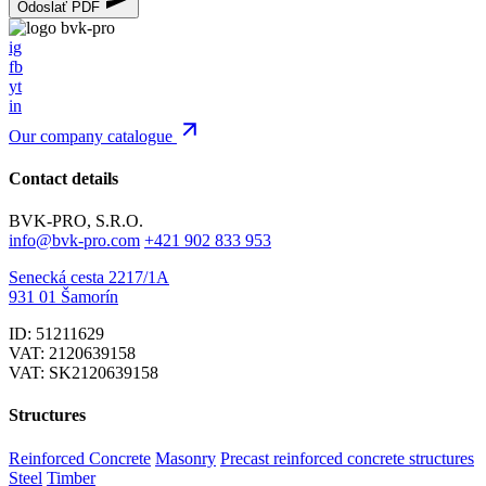
Odoslať PDF
ig
fb
yt
in
Our company catalogue
Contact details
BVK-PRO, S.R.O.
info@bvk-pro.com
+421 902 833 953
Senecká cesta 2217/1A
931 01 Šamorín
ID: 51211629
VAT: 2120639158
VAT: SK2120639158
Structures
Reinforced Concrete
Masonry
Precast reinforced concrete structures
Steel
Timber