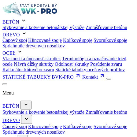
BETÓN
Stykovanie a kotvenie betonárskej výstuže
Zmrašťovanie betónu
DREVO
Čapový spoj
Klincované spoje
Kolíkové spoje
Svorníkové spoje
Spriahnutie drevených nosníkov
OCEĽ
Vlastnosti a únosnosť skrutiek
Terminológia a označovanie tried
ocele
Návrh dĺžky skrutky
Odolnosť skrutky
Posúdenie zvaru
Kalkulátor kútového zvaru
Statické tabulky oceľových profilov
STATICKÉ TABUĽKY
BVK-PRO
Kontakt
Menu
BETÓN
Stykovanie a kotvenie betonárskej výstuže
Zmrašťovanie betónu
DREVO
Čapový spoj
Klincované spoje
Kolíkové spoje
Svorníkové spoje
Spriahnutie drevených nosníkov