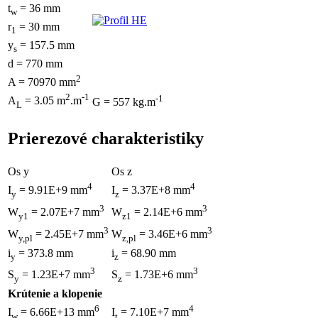
t
= 36 mm
w
r
= 30 mm
1
y
= 157.5 mm
s
d = 770 mm
2
A = 70970 mm
2
-1
-1
A
= 3.05 m
.m
G = 557 kg.m
L
Prierezové charakteristiky
Os y
Os z
4
4
I
= 9.91E+9 mm
I
= 3.37E+8 mm
y
z
3
3
W
= 2.07E+7 mm
W
= 2.14E+6 mm
y1
z1
3
3
W
= 2.45E+7 mm
W
= 3.46E+6 mm
y,pl
z,pl
i
= 373.8 mm
i
= 68.90 mm
y
z
3
3
S
= 1.23E+7 mm
S
= 1.73E+6 mm
y
z
Krútenie a klopenie
6
4
I
= 6.66E+13 mm
I
= 7.10E+7 mm
w
t