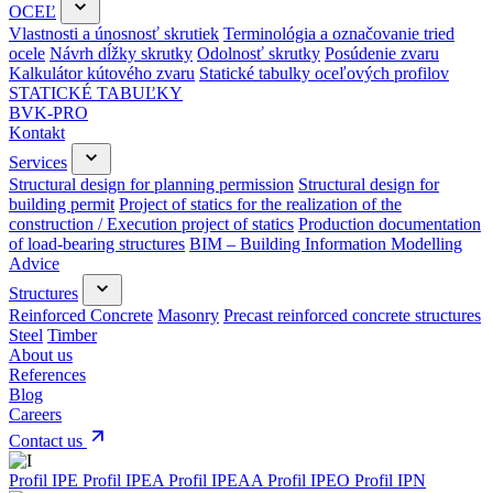
OCEĽ
Vlastnosti a únosnosť skrutiek
Terminológia a označovanie tried
ocele
Návrh dĺžky skrutky
Odolnosť skrutky
Posúdenie zvaru
Kalkulátor kútového zvaru
Statické tabulky oceľových profilov
STATICKÉ TABUĽKY
BVK-PRO
Kontakt
Services
Structural design for planning permission
Structural design for
building permit
Project of statics for the realization of the
construction / Execution project of statics
Production documentation
of load-bearing structures
BIM – Building Information Modelling
Advice
Structures
Reinforced Concrete
Masonry
Precast reinforced concrete structures
Steel
Timber
About us
References
Blog
Careers
Contact us
Profil IPE
Profil IPEA
Profil IPEAA
Profil IPEO
Profil IPN