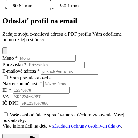
i
= 80.62 mm
i
= 380.1 mm
w
pc
Odoslať profil na email
Zadajte svoju e-mailovú adresu a PDF profilu Vám odošleme
priamo z tejto stránky.
Meno
*
Priezvisko
*
E-mailová adresa
*
Som právnická osoba
Názov spoločnosti
*
ID
*
VAT
IČ DPH
Vaše osobné údaje spracúvame za účelom vybavenia Vašej
požiadavky.
Viac informácií nájdete v
zásadách ochrany osobných údajov
.