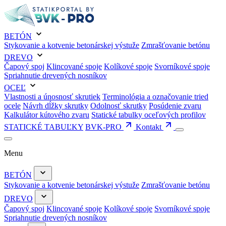
BETÓN
Stykovanie a kotvenie betonárskej výstuže
Zmrašťovanie betónu
DREVO
Čapový spoj
Klincované spoje
Kolíkové spoje
Svorníkové spoje
Spriahnutie drevených nosníkov
OCEĽ
Vlastnosti a únosnosť skrutiek
Terminológia a označovanie tried
ocele
Návrh dĺžky skrutky
Odolnosť skrutky
Posúdenie zvaru
Kalkulátor kútového zvaru
Statické tabulky oceľových profilov
STATICKÉ TABUĽKY
BVK-PRO
Kontakt
Menu
BETÓN
Stykovanie a kotvenie betonárskej výstuže
Zmrašťovanie betónu
DREVO
Čapový spoj
Klincované spoje
Kolíkové spoje
Svorníkové spoje
Spriahnutie drevených nosníkov