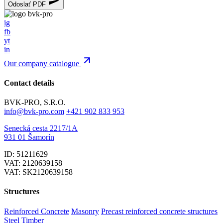
Odoslať PDF
ig
fb
yt
in
Our company catalogue
Contact details
BVK-PRO, S.R.O.
info@bvk-pro.com
+421 902 833 953
Senecká cesta 2217/1A
931 01 Šamorín
ID: 51211629
VAT: 2120639158
VAT: SK2120639158
Structures
Reinforced Concrete
Masonry
Precast reinforced concrete structures
Steel
Timber