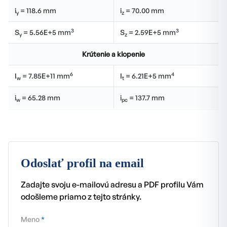
i
= 118.6 mm
i
= 70.00 mm
y
z
3
3
S
= 5.56E+5 mm
S
= 2.59E+5 mm
y
z
Krútenie a klopenie
6
4
I
= 7.85E+11 mm
I
= 6.21E+5 mm
w
t
i
= 65.28 mm
i
= 137.7 mm
w
pc
Odoslať profil na email
Zadajte svoju e-mailovú adresu a PDF profilu Vám
odošleme priamo z tejto stránky.
Meno
*