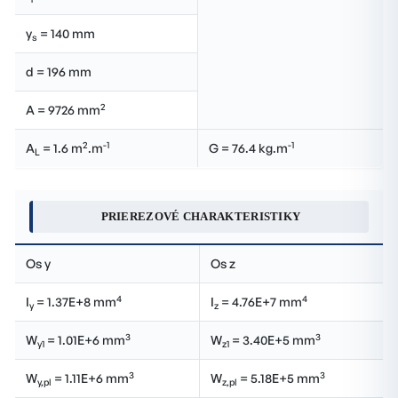
y
= 140 mm
s
d = 196 mm
2
A = 9726 mm
2
-1
-1
A
= 1.6 m
.m
G = 76.4 kg.m
L
PRIEREZOVÉ CHARAKTERISTIKY
Os y
Os z
4
4
I
= 1.37E+8 mm
I
= 4.76E+7 mm
y
z
3
3
W
= 1.01E+6 mm
W
= 3.40E+5 mm
y1
z1
3
3
W
= 1.11E+6 mm
W
= 5.18E+5 mm
y,pl
z,pl