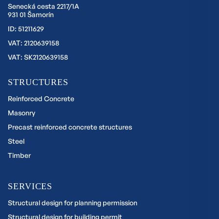
Senecká cesta 2217/1A
931 01 Šamorín
ID: 51211629
VAT: 2120639158
VAT: SK2120639158
STRUCTURES
Reinforced Concrete
Masonry
Precast reinforced concrete structures
Steel
Timber
SERVICES
Structural design for planning permission
Structural design for building permit