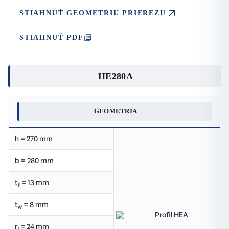
STIAHNUŤ GEOMETRIU PRIEREZU
STIAHNUŤ PDF
HE280A
GEOMETRIA
h = 270 mm
b = 280 mm
t
= 13 mm
f
t
= 8 mm
w
r
= 24 mm
1