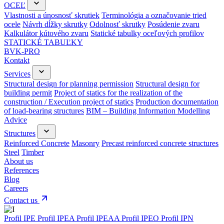
OCEĽ
Vlastnosti a únosnosť skrutiek
Terminológia a označovanie tried
ocele
Návrh dĺžky skrutky
Odolnosť skrutky
Posúdenie zvaru
Kalkulátor kútového zvaru
Statické tabulky oceľových profilov
STATICKÉ TABUĽKY
BVK-PRO
Kontakt
Services
Structural design for planning permission
Structural design for
building permit
Project of statics for the realization of the
construction / Execution project of statics
Production documentation
of load-bearing structures
BIM – Building Information Modelling
Advice
Structures
Reinforced Concrete
Masonry
Precast reinforced concrete structures
Steel
Timber
About us
References
Blog
Careers
Contact us
Profil IPE
Profil IPEA
Profil IPEAA
Profil IPEO
Profil IPN