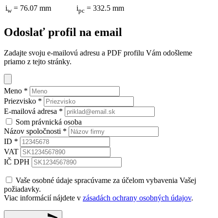
i
= 76.07 mm
i
= 332.5 mm
w
pc
Odoslať profil na email
Zadajte svoju e-mailovú adresu a PDF profilu Vám odošleme
priamo z tejto stránky.
Meno
*
Priezvisko
*
E-mailová adresa
*
Som právnická osoba
Názov spoločnosti
*
ID
*
VAT
IČ DPH
Vaše osobné údaje spracúvame za účelom vybavenia Vašej
požiadavky.
Viac informácií nájdete v
zásadách ochrany osobných údajov
.