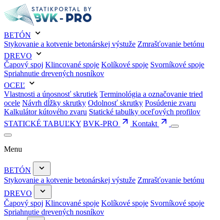
BETÓN
Stykovanie a kotvenie betonárskej výstuže
Zmrašťovanie betónu
DREVO
Čapový spoj
Klincované spoje
Kolíkové spoje
Svorníkové spoje
Spriahnutie drevených nosníkov
OCEĽ
Vlastnosti a únosnosť skrutiek
Terminológia a označovanie tried
ocele
Návrh dĺžky skrutky
Odolnosť skrutky
Posúdenie zvaru
Kalkulátor kútového zvaru
Statické tabulky oceľových profilov
STATICKÉ TABUĽKY
BVK-PRO
Kontakt
Menu
BETÓN
Stykovanie a kotvenie betonárskej výstuže
Zmrašťovanie betónu
DREVO
Čapový spoj
Klincované spoje
Kolíkové spoje
Svorníkové spoje
Spriahnutie drevených nosníkov