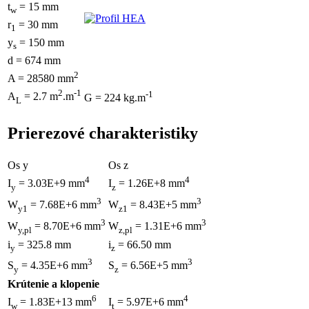
t
= 15 mm
w
r
= 30 mm
1
y
= 150 mm
s
d = 674 mm
2
A = 28580 mm
2
-1
-1
A
= 2.7 m
.m
G = 224 kg.m
L
Prierezové charakteristiky
Os y
Os z
4
4
I
= 3.03E+9 mm
I
= 1.26E+8 mm
y
z
3
3
W
= 7.68E+6 mm
W
= 8.43E+5 mm
y1
z1
3
3
W
= 8.70E+6 mm
W
= 1.31E+6 mm
y,pl
z,pl
i
= 325.8 mm
i
= 66.50 mm
y
z
3
3
S
= 4.35E+6 mm
S
= 6.56E+5 mm
y
z
Krútenie a klopenie
6
4
I
= 1.83E+13 mm
I
= 5.97E+6 mm
w
t