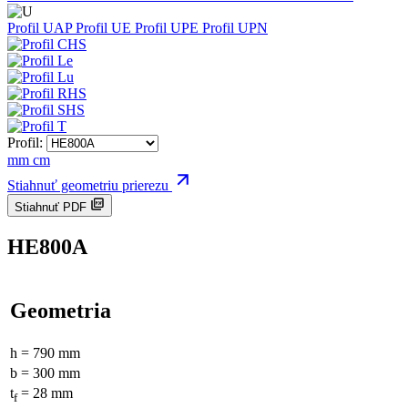
Profil UAP
Profil UE
Profil UPE
Profil UPN
Profil:
mm
cm
Stiahnuť geometriu prierezu
Stiahnuť PDF
HE800A
Geometria
h = 790 mm
b = 300 mm
t
= 28 mm
f