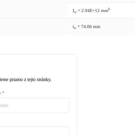
6
I
= 2.94E+12 mm
w
i
= 74.06 mm
w
eme priamo z tejto stránky.
ko
*