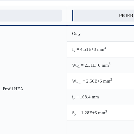
PRIE
Os y
4
I
= 4.51E+8 mm
y
3
W
= 2.31E+6 mm
y1
3
W
= 2.56E+6 mm
y,pl
i
= 168.4 mm
y
3
S
= 1.28E+6 mm
y