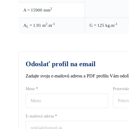
2
A = 15900 mm
2
-1
-1
A
= 1.91 m
.m
G = 125 kg.m
L
Odoslať profil na email
Zadajte svoju e-mailovú adresu a PDF profilu Vám odošl
Meno
*
Priezvis
E-mailová adresa
*