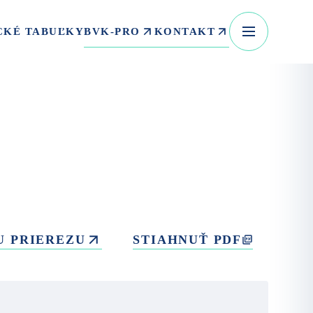
BVK-PRO
KONTAKT
CKÉ TABUĽKY
U PRIEREZU
STIAHNUŤ PDF