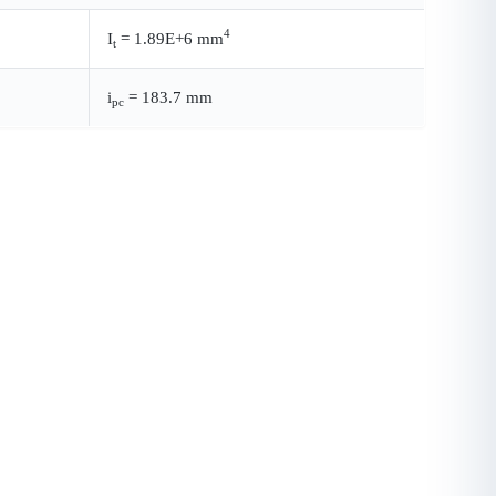
4
I
= 1.89E+6 mm
t
i
= 183.7 mm
pc