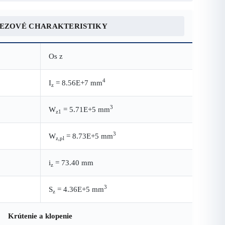
REZOVÉ CHARAKTERISTIKY
Os z
4
I
= 8.56E+7 mm
z
3
W
= 5.71E+5 mm
z1
3
W
= 8.73E+5 mm
z,pl
i
= 73.40 mm
z
3
S
= 4.36E+5 mm
z
Krútenie a klopenie