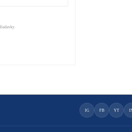
žiadavky.
.
IG
FB
YT
I