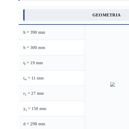
GEOMETRIA
h = 390 mm
b = 300 mm
t
= 19 mm
f
t
= 11 mm
w
r
= 27 mm
1
y
= 150 mm
s
d = 298 mm