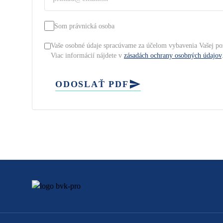
Som právnická osoba
Vaše osobné údaje spracúvame za účelom vybavenia Vašej po
Viac informácií nájdete v
zásadách ochrany osobných údajov
ODOSLAŤ PDF