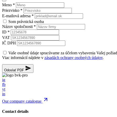
Meno
*
Priezvisko
*
E-mailová adresa
*
Som právnická osoba
Názov spoločnosti
*
ID
*
VAT
IČ DPH
Vaše osobné údaje spracúvame za účelom vybavenia Vašej požia
Viac informácií nájdete v
zásadách ochrany osobných údajov
.
Odoslať PDF
ig
fb
yt
in
Our company catalogue
Contact details