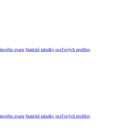
útového zvaru
Statické tabulky oceľových profilov
útového zvaru
Statické tabulky oceľových profilov