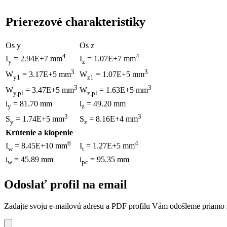
Prierezové charakteristiky
Os y
Os z
4
4
I
= 2.94E+7 mm
I
= 1.07E+7 mm
y
z
3
3
W
= 3.17E+5 mm
W
= 1.07E+5 mm
y1
z1
3
3
W
= 3.47E+5 mm
W
= 1.63E+5 mm
y,pl
z,pl
i
= 81.70 mm
i
= 49.20 mm
y
z
3
3
S
= 1.74E+5 mm
S
= 8.16E+4 mm
y
z
Krútenie a klopenie
6
4
I
= 8.45E+10 mm
I
= 1.27E+5 mm
w
t
i
= 45.89 mm
i
= 95.35 mm
w
pc
Odoslať profil na email
Zadajte svoju e-mailovú adresu a PDF profilu Vám odošleme priamo z 