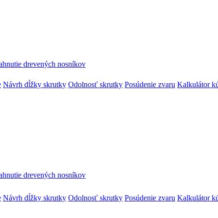
ahnutie drevených nosníkov
e
Návrh dĺžky skrutky
Odolnosť skrutky
Posúdenie zvaru
Kalkulátor k
ahnutie drevených nosníkov
e
Návrh dĺžky skrutky
Odolnosť skrutky
Posúdenie zvaru
Kalkulátor k