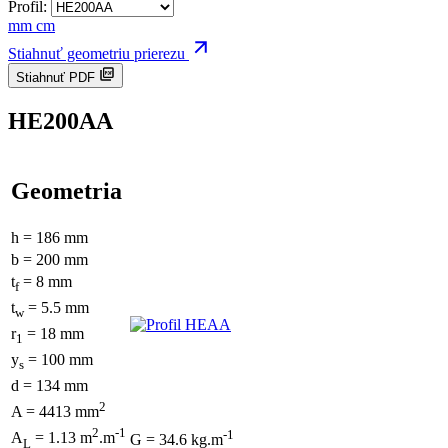
Profil:
mm
cm
Stiahnuť geometriu prierezu
Stiahnuť PDF
HE200AA
Geometria
h = 186 mm
b = 200 mm
t
= 8 mm
f
t
= 5.5 mm
w
r
= 18 mm
1
y
= 100 mm
s
d = 134 mm
2
A = 4413 mm
2
-1
-1
A
= 1.13 m
.m
G = 34.6 kg.m
L