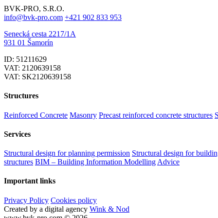
BVK-PRO, S.R.O.
info@bvk-pro.com
+421 902 833 953
Senecká cesta 2217/1A
931 01 Šamorín
ID: 51211629
VAT: 2120639158
VAT: SK2120639158
Structures
Reinforced Concrete
Masonry
Precast reinforced concrete structures
S
Services
Structural design for planning permission
Structural design for buildi
structures
BIM – Building Information Modelling
Advice
Important links
Privacy Policy
Cookies policy
Created by a digital agency
Wink & Nod
www.bvk-pro.com © 2026