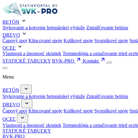
BETÓN
Stykovanie a kotvenie betonárskej výstuže
Zmrašťovanie betónu
DREVO
Čapový spoj
Klincované spoje
Kolíkové spoje
Svorníkové spoje
Spri
OCEĽ
Vlastnosti a únosnosť skrutiek
Terminológia a označovanie tried ocel
STATICKÉ TABUĽKY
BVK-PRO
Kontakt
Menu
BETÓN
Stykovanie a kotvenie betonárskej výstuže
Zmrašťovanie betónu
DREVO
Čapový spoj
Klincované spoje
Kolíkové spoje
Svorníkové spoje
Spri
OCEĽ
Vlastnosti a únosnosť skrutiek
Terminológia a označovanie tried ocel
STATICKÉ TABUĽKY
BVK-PRO