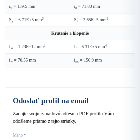
i
= 139.5 mm
i
= 71.80 mm
y
z
3
3
S
= 6.71E+5 mm
S
= 2.65E+5 mm
y
z
Krútenie a klopenie
6
4
I
= 1.23E+12 mm
I
= 6.31E+5 mm
w
t
i
= 70.55 mm
i
= 156.9 mm
w
pc
Odoslať profil na email
Zadajte svoju e-mailovú adresu a PDF profilu Vám
odošleme priamo z tejto stránky.
Meno
*