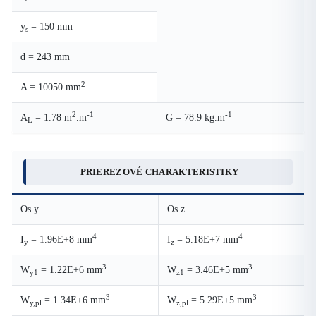
y
= 150 mm
s
d = 243 mm
2
A = 10050 mm
2
-1
-1
A
= 1.78 m
.m
G = 78.9 kg.m
L
PRIEREZOVÉ CHARAKTERISTIKY
Os y
Os z
4
4
I
= 1.96E+8 mm
I
= 5.18E+7 mm
y
z
3
3
W
= 1.22E+6 mm
W
= 3.46E+5 mm
y1
z1
3
3
W
= 1.34E+6 mm
W
= 5.29E+5 mm
y,pl
z,pl