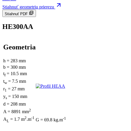
Stiahnuť geometriu prierezu
Stiahnuť PDF
HE300AA
Geometria
h = 283 mm
b = 300 mm
t
= 10.5 mm
f
t
= 7.5 mm
w
r
= 27 mm
1
y
= 150 mm
s
d = 208 mm
2
A = 8891 mm
2
-1
-1
A
= 1.7 m
.m
G = 69.8 kg.m
L