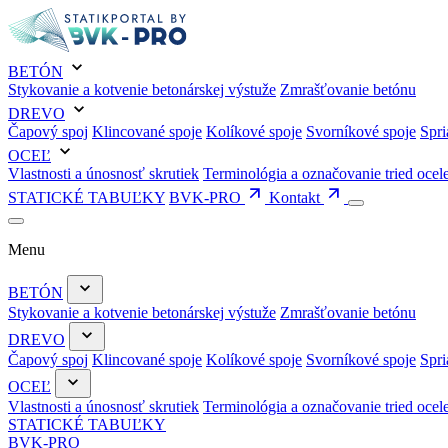
BETÓN
Stykovanie a kotvenie betonárskej výstuže
Zmrašťovanie betónu
DREVO
Čapový spoj
Klincované spoje
Kolíkové spoje
Svorníkové spoje
Spri
OCEĽ
Vlastnosti a únosnosť skrutiek
Terminológia a označovanie tried ocel
STATICKÉ TABUĽKY
BVK-PRO
Kontakt
Menu
BETÓN
Stykovanie a kotvenie betonárskej výstuže
Zmrašťovanie betónu
DREVO
Čapový spoj
Klincované spoje
Kolíkové spoje
Svorníkové spoje
Spri
OCEĽ
Vlastnosti a únosnosť skrutiek
Terminológia a označovanie tried ocel
STATICKÉ TABUĽKY
BVK-PRO