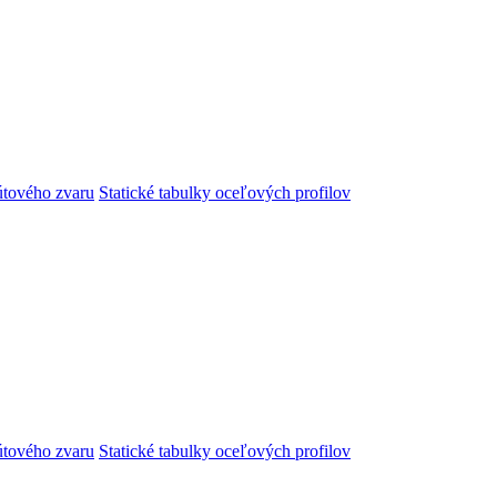
útového zvaru
Statické tabulky oceľových profilov
útového zvaru
Statické tabulky oceľových profilov