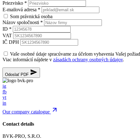
Priezvisko
*
E-mailová adresa
*
Som právnická osoba
Názov spoločnosti
*
ID
*
VAT
IČ DPH
Vaše osobné údaje spracúvame za účelom vybavenia Vašej požia
Viac informácií nájdete v
zásadách ochrany osobných údajov
.
Odoslať PDF
ig
fb
yt
in
Our company catalogue
Contact details
BVK-PRO, S.R.O.