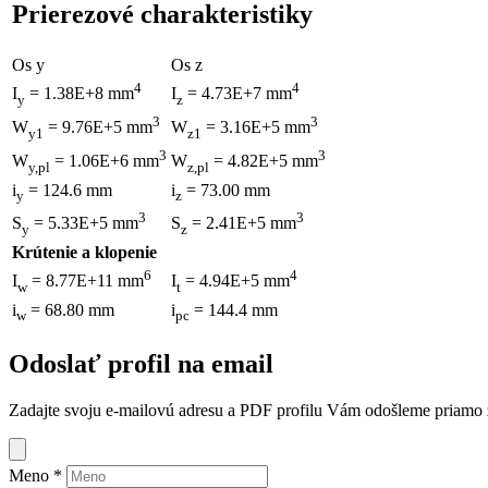
Prierezové charakteristiky
Os y
Os z
4
4
I
= 1.38E+8 mm
I
= 4.73E+7 mm
y
z
3
3
W
= 9.76E+5 mm
W
= 3.16E+5 mm
y1
z1
3
3
W
= 1.06E+6 mm
W
= 4.82E+5 mm
y,pl
z,pl
i
= 124.6 mm
i
= 73.00 mm
y
z
3
3
S
= 5.33E+5 mm
S
= 2.41E+5 mm
y
z
Krútenie a klopenie
6
4
I
= 8.77E+11 mm
I
= 4.94E+5 mm
w
t
i
= 68.80 mm
i
= 144.4 mm
w
pc
Odoslať profil na email
Zadajte svoju e-mailovú adresu a PDF profilu Vám odošleme priamo z 
Meno
*