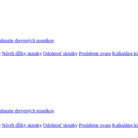
ahnutie drevených nosníkov
e
Návrh dĺžky skrutky
Odolnosť skrutky
Posúdenie zvaru
Kalkulátor k
ahnutie drevených nosníkov
e
Návrh dĺžky skrutky
Odolnosť skrutky
Posúdenie zvaru
Kalkulátor k