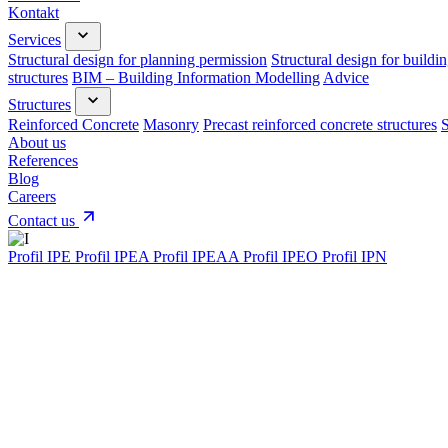
Kontakt
Services
Structural design for planning permission
Structural design for buildi
structures
BIM – Building Information Modelling
Advice
Structures
Reinforced Concrete
Masonry
Precast reinforced concrete structures
S
About us
References
Blog
Careers
Contact us
Profil IPE
Profil IPEA
Profil IPEAA
Profil IPEO
Profil IPN