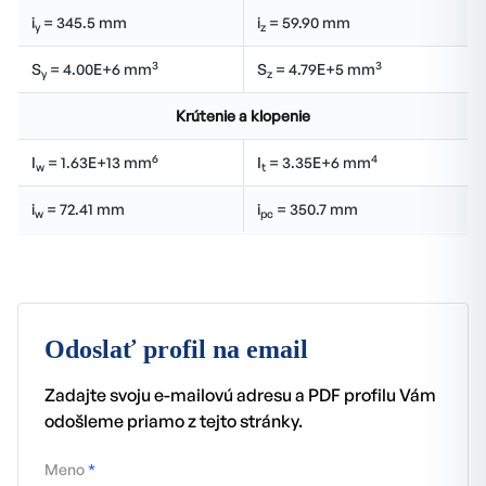
i
= 345.5 mm
i
= 59.90 mm
y
z
3
3
S
= 4.00E+6 mm
S
= 4.79E+5 mm
y
z
Krútenie a klopenie
6
4
I
= 1.63E+13 mm
I
= 3.35E+6 mm
w
t
i
= 72.41 mm
i
= 350.7 mm
w
pc
Odoslať profil na email
Zadajte svoju e-mailovú adresu a PDF profilu Vám
odošleme priamo z tejto stránky.
Meno
*