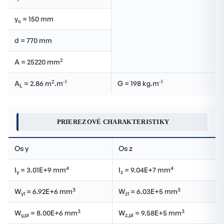
y
= 150 mm
s
d = 770 mm
2
A = 25220 mm
2
-1
-1
A
= 2.86 m
.m
G = 198 kg.m
L
PRIEREZOVÉ CHARAKTERISTIKY
Os y
Os z
4
4
I
= 3.01E+9 mm
I
= 9.04E+7 mm
y
z
3
3
W
= 6.92E+6 mm
W
= 6.03E+5 mm
y1
z1
3
3
W
= 8.00E+6 mm
W
= 9.58E+5 mm
y,pl
z,pl