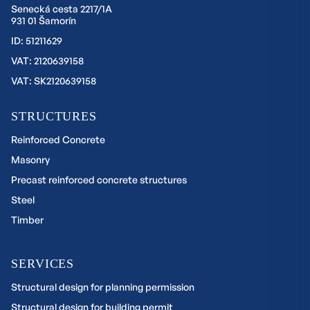
Senecká cesta 2217/1A
931 01 Šamorín
ID: 51211629
VAT: 2120639158
VAT: SK2120639158
STRUCTURES
Reinforced Concrete
Masonry
Precast reinforced concrete structures
Steel
Timber
SERVICES
Structural design for planning permission
Structural design for building permit