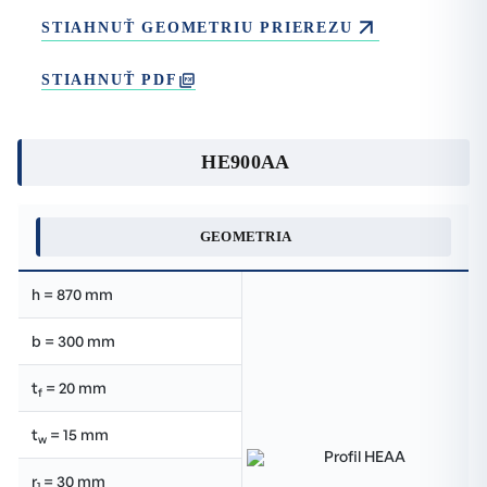
STIAHNUŤ GEOMETRIU PRIEREZU
STIAHNUŤ PDF
HE900AA
GEOMETRIA
h = 870 mm
b = 300 mm
t
= 20 mm
f
t
= 15 mm
w
r
= 30 mm
1