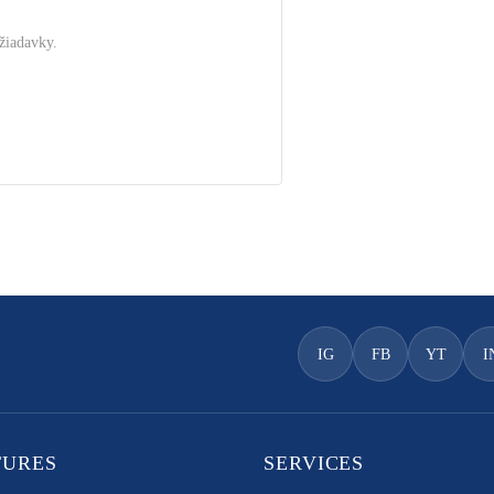
žiadavky.
.
IG
FB
YT
I
TURES
SERVICES