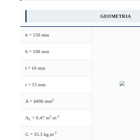
GEOMETRIA
h = 150 mm
b = 100 mm
t = 10 mm
r = 15 mm
2
A = 4490 mm
2
-1
A
= 0.47 m
.m
L
-1
G = 35.3 kg.m