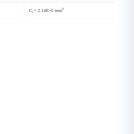
3
C
= 2.14E+5 mm
t