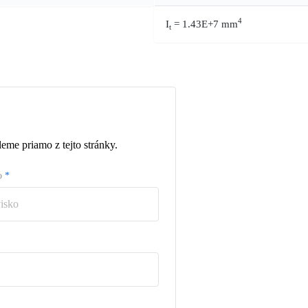
4
I
= 1.43E+7 mm
t
eme priamo z tejto stránky.
ko
*