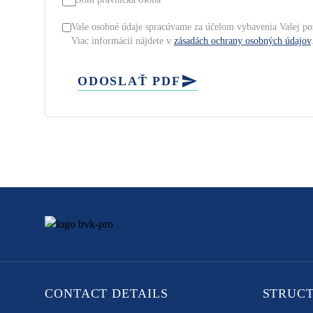
Vaše osobné údaje spracúvame za účelom vybavenia Vašej po
Viac informácií nájdete v
zásadách ochrany osobných údajov
ODOSLAŤ PDF
CONTACT DETAILS
STRUC