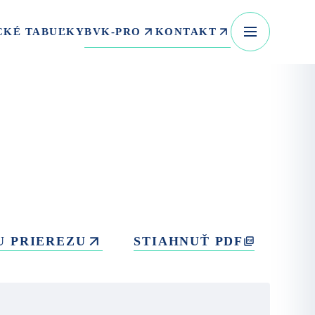
BVK-PRO
KONTAKT
CKÉ TABUĽKY
U PRIEREZU
STIAHNUŤ PDF