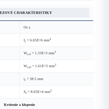
REZOVÉ CHARAKTERISTIKY
Os z
4
I
= 6.65E+6 mm
z
3
W
= 1.33E+5 mm
z,el
3
W
= 1.61E+5 mm
z,pl
i
= 38.5 mm
z
3
S
= 8.05E+4 mm
z
Krútenie a klopenie