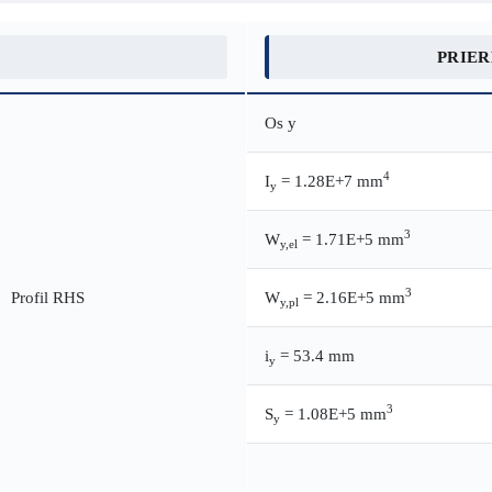
PRIE
Os y
4
I
= 1.28E+7 mm
y
3
W
= 1.71E+5 mm
y,el
3
W
= 2.16E+5 mm
y,pl
i
= 53.4 mm
y
3
S
= 1.08E+5 mm
y