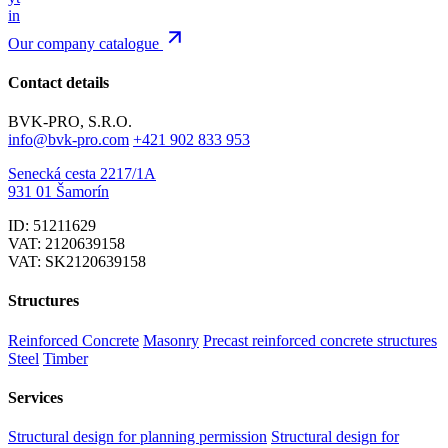
in
Our company catalogue
Contact details
BVK-PRO, S.R.O.
info@bvk-pro.com
+421 902 833 953
Senecká cesta 2217/1A
931 01 Šamorín
ID: 51211629
VAT: 2120639158
VAT: SK2120639158
Structures
Reinforced Concrete
Masonry
Precast reinforced concrete structures
Steel
Timber
Services
Structural design for planning permission
Structural design for