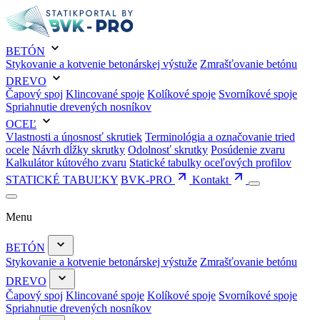
BETÓN
Stykovanie a kotvenie betonárskej výstuže
Zmrašťovanie betónu
DREVO
Čapový spoj
Klincované spoje
Kolíkové spoje
Svorníkové spoje
Spriahnutie drevených nosníkov
OCEĽ
Vlastnosti a únosnosť skrutiek
Terminológia a označovanie tried
ocele
Návrh dĺžky skrutky
Odolnosť skrutky
Posúdenie zvaru
Kalkulátor kútového zvaru
Statické tabulky oceľových profilov
STATICKÉ TABUĽKY
BVK-PRO
Kontakt
Menu
BETÓN
Stykovanie a kotvenie betonárskej výstuže
Zmrašťovanie betónu
DREVO
Čapový spoj
Klincované spoje
Kolíkové spoje
Svorníkové spoje
Spriahnutie drevených nosníkov