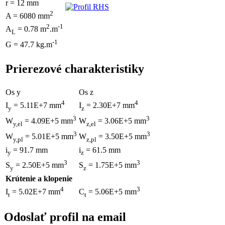
r = 12 mm
2
A = 6080 mm
2
-1
A
= 0.78 m
.m
L
-1
G = 47.7 kg.m
Prierezové charakteristiky
Os y
Os z
4
4
I
= 5.11E+7 mm
I
= 2.30E+7 mm
y
z
3
3
W
= 4.09E+5 mm
W
= 3.06E+5 mm
y,el
z,el
3
3
W
= 5.01E+5 mm
W
= 3.50E+5 mm
y,pl
z,pl
i
= 91.7 mm
i
= 61.5 mm
y
z
3
3
S
= 2.50E+5 mm
S
= 1.75E+5 mm
y
z
Krútenie a klopenie
4
3
I
= 5.02E+7 mm
C
= 5.06E+5 mm
t
t
Odoslať profil na email