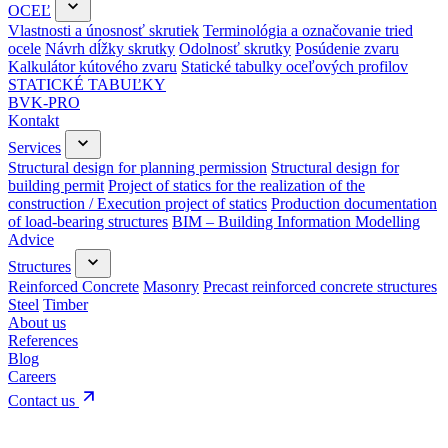
OCEĽ
Vlastnosti a únosnosť skrutiek
Terminológia a označovanie tried
ocele
Návrh dĺžky skrutky
Odolnosť skrutky
Posúdenie zvaru
Kalkulátor kútového zvaru
Statické tabulky oceľových profilov
STATICKÉ TABUĽKY
BVK-PRO
Kontakt
Services
Structural design for planning permission
Structural design for
building permit
Project of statics for the realization of the
construction / Execution project of statics
Production documentation
of load-bearing structures
BIM – Building Information Modelling
Advice
Structures
Reinforced Concrete
Masonry
Precast reinforced concrete structures
Steel
Timber
About us
References
Blog
Careers
Contact us