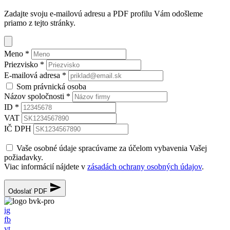
Zadajte svoju e-mailovú adresu a PDF profilu Vám odošleme
priamo z tejto stránky.
Meno
*
Priezvisko
*
E-mailová adresa
*
Som právnická osoba
Názov spoločnosti
*
ID
*
VAT
IČ DPH
Vaše osobné údaje spracúvame za účelom vybavenia Vašej
požiadavky.
Viac informácií nájdete v
zásadách ochrany osobných údajov
.
Odoslať PDF
ig
fb
yt