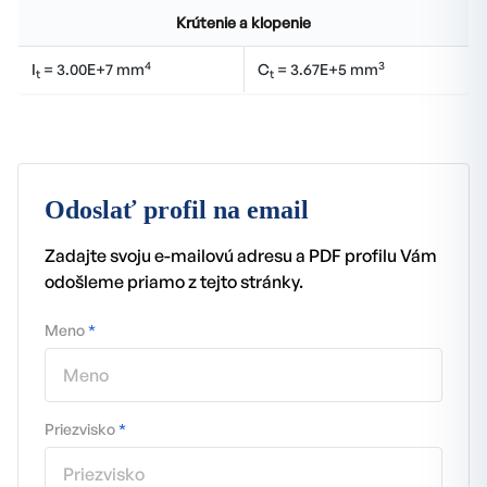
Krútenie a klopenie
4
3
I
= 3.00E+7 mm
C
= 3.67E+5 mm
t
t
Odoslať profil na email
Zadajte svoju e-mailovú adresu a PDF profilu Vám
odošleme priamo z tejto stránky.
Meno
*
Priezvisko
*