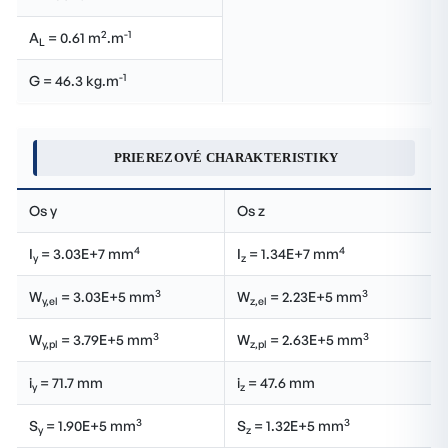
2
-1
A
= 0.61 m
.m
L
-1
G = 46.3 kg.m
PRIEREZOVÉ CHARAKTERISTIKY
Os y
Os z
4
4
I
= 3.03E+7 mm
I
= 1.34E+7 mm
y
z
3
3
W
= 3.03E+5 mm
W
= 2.23E+5 mm
y,el
z,el
3
3
W
= 3.79E+5 mm
W
= 2.63E+5 mm
y,pl
z,pl
i
= 71.7 mm
i
= 47.6 mm
y
z
3
3
S
= 1.90E+5 mm
S
= 1.32E+5 mm
y
z