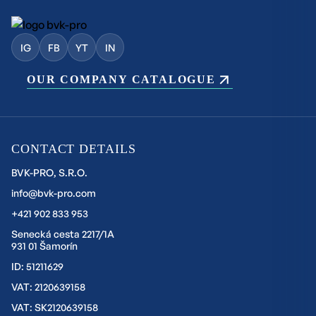
IG
FB
YT
IN
OUR COMPANY CATALOGUE
CONTACT DETAILS
BVK-PRO, S.R.O.
info@bvk-pro.com
+421 902 833 953
Senecká cesta 2217/1A
931 01 Šamorín
ID: 51211629
VAT: 2120639158
VAT: SK2120639158