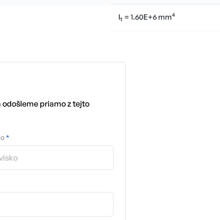
4
I
= 1.60E+6 mm
t
m odošleme priamo z tejto
ko
*