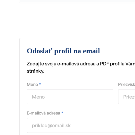
Odoslať profil na email
Zadajte svoju e-mailovú adresu a PDF profilu Vá
stránky.
Meno
*
Priezvis
E-mailová adresa
*