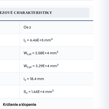
REZOVÉ CHARAKTERISTIKY
Os z
4
I
= 6.46E+5 mm
z
3
W
= 2.58E+4 mm
z,el
3
W
= 3.29E+4 mm
z,pl
i
= 18.4 mm
z
3
S
= 1.64E+4 mm
z
Krútenie a klopenie