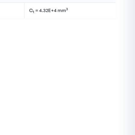
3
C
= 4.32E+4 mm
t