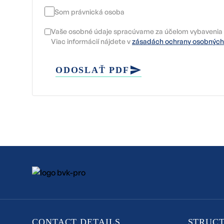
Som právnická osoba
Vaše osobné údaje spracúvame za účelom vybavenia 
Viac informácií nájdete v
zásadách ochrany osobných
ODOSLAŤ PDF
CONTACT DETAILS
STRUC