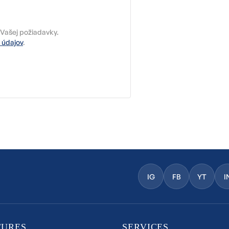
Vašej požiadavky.
 údajov
.
IG
FB
YT
I
TURES
SERVICES