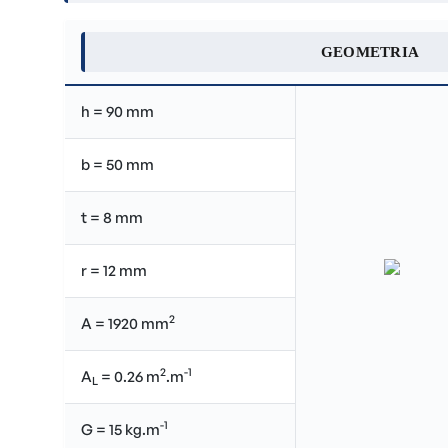
GEOMETRIA
h = 90 mm
b = 50 mm
t = 8 mm
r = 12 mm
2
A = 1920 mm
2
-1
A
= 0.26 m
.m
L
-1
G = 15 kg.m