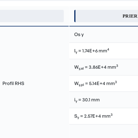
PRIE
Os y
4
I
= 1.74E+6 mm
y
3
W
= 3.86E+4 mm
y,el
3
W
= 5.14E+4 mm
y,pl
i
= 30.1 mm
y
3
S
= 2.57E+4 mm
y