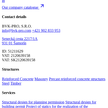
in
Our company catalogue
Contact details
BVK-PRO, S.R.O.
info@bvk-pro.com
+421 902 833 953
Senecká cesta 2217/1A
931 01 Šamorín
ID: 51211629
VAT: 2120639158
VAT: SK2120639158
Structures
Reinforced Concrete
Masonry
Precast reinforced concrete structures
Steel
Timber
Services
Structural design for planning permission
Structural design for
building permit
Project of statics for the realization of the