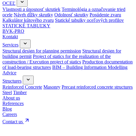
OCEĽ
Vlastnosti a únosnosť skrutiek
Terminológia a označovanie tried
ocele
Návrh dĺžky skrutky
Odolnosť skrutky
Posúdenie zvaru
Kalkulátor kútového zvaru
Statické tabulky oceľových profilov
STATICKÉ TABUĽKY
BVK-PRO
Kontakt
Services
Structural design for planning permission
Structural design for
building permit
Project of statics for the realization of the
construction / Execution project of statics
Production documentation
of load-bearing structures
BIM – Building Information Modelling
Advice
Structures
Reinforced Concrete
Masonry
Precast reinforced concrete structures
Steel
Timber
About us
References
Blog
Careers
Contact us