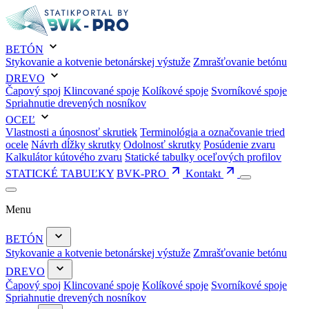
BETÓN
Stykovanie a kotvenie betonárskej výstuže
Zmrašťovanie betónu
DREVO
Čapový spoj
Klincované spoje
Kolíkové spoje
Svorníkové spoje
Spriahnutie drevených nosníkov
OCEĽ
Vlastnosti a únosnosť skrutiek
Terminológia a označovanie tried
ocele
Návrh dĺžky skrutky
Odolnosť skrutky
Posúdenie zvaru
Kalkulátor kútového zvaru
Statické tabulky oceľových profilov
STATICKÉ TABUĽKY
BVK-PRO
Kontakt
Menu
BETÓN
Stykovanie a kotvenie betonárskej výstuže
Zmrašťovanie betónu
DREVO
Čapový spoj
Klincované spoje
Kolíkové spoje
Svorníkové spoje
Spriahnutie drevených nosníkov