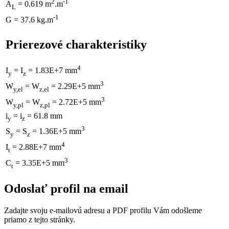
2
-1
A
= 0.619 m
.m
L
-1
G = 37.6 kg.m
Prierezové charakteristiky
4
I
= I
= 1.83E+7 mm
y
z
3
W
= W
= 2.29E+5 mm
y,el
z,el
3
W
= W
= 2.72E+5 mm
y,pl
z,pl
i
= i
= 61.8 mm
y
z
3
S
= S
= 1.36E+5 mm
y
z
4
I
= 2.88E+7 mm
t
3
C
= 3.35E+5 mm
t
Odoslať profil na email
Zadajte svoju e-mailovú adresu a PDF profilu Vám odošleme
priamo z tejto stránky.