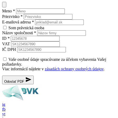
Meno
*
Priezvisko
*
E-mailová adresa
*
Som právnická osoba
Názov spoločnosti
*
ID
*
VAT
IČ DPH
Vaše osobné údaje spracúvame za účelom vybavenia Vašej
požiadavky.
Viac informácií nájdete v
zásadách ochrany osobných údajov
.
Odoslať PDF
ig
fb
yt