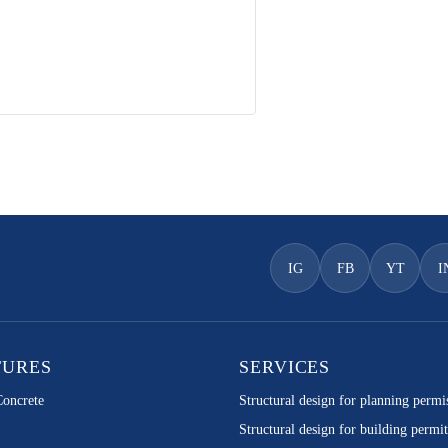
.
IG
FB
YT
I
TURES
SERVICES
Concrete
Structural design for planning permi
Structural design for building permit