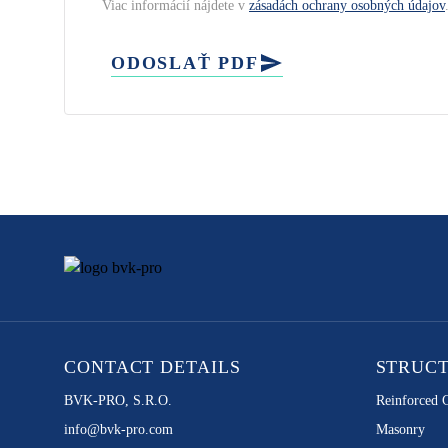
Viac informácií nájdete v
zásadách ochrany osobných údajov
ODOSLAŤ PDF
CONTACT DETAILS
STRUC
BVK-PRO, S.R.O.
Reinforced 
info@bvk-pro.com
Masonry