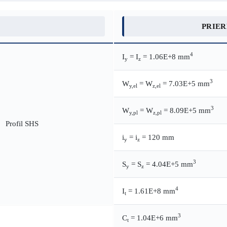
PRIE
4
I
= I
= 1.06E+8 mm
y
z
3
W
= W
= 7.03E+5 mm
y,el
z,el
3
W
= W
= 8.09E+5 mm
y,pl
z,pl
i
= i
= 120 mm
y
z
3
S
= S
= 4.04E+5 mm
y
z
4
I
= 1.61E+8 mm
t
3
C
= 1.04E+6 mm
t