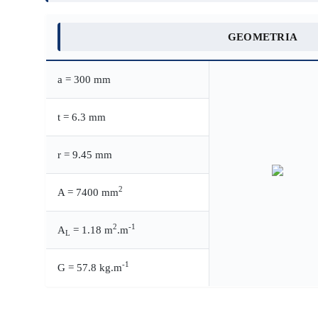
GEOMETRIA
a = 300 mm
t = 6.3 mm
r = 9.45 mm
2
A = 7400 mm
2
-1
A
= 1.18 m
.m
L
-1
G = 57.8 kg.m