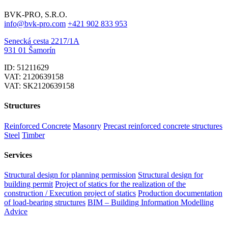
BVK-PRO, S.R.O.
info@bvk-pro.com
+421 902 833 953
Senecká cesta 2217/1A
931 01 Šamorín
ID: 51211629
VAT: 2120639158
VAT: SK2120639158
Structures
Reinforced Concrete
Masonry
Precast reinforced concrete structures
Steel
Timber
Services
Structural design for planning permission
Structural design for
building permit
Project of statics for the realization of the
construction / Execution project of statics
Production documentation
of load-bearing structures
BIM – Building Information Modelling
Advice