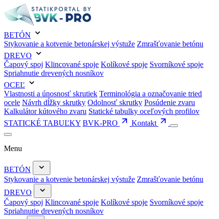
BETÓN
Stykovanie a kotvenie betonárskej výstuže
Zmrašťovanie betónu
DREVO
Čapový spoj
Klincované spoje
Kolíkové spoje
Svorníkové spoje
Spriahnutie drevených nosníkov
OCEĽ
Vlastnosti a únosnosť skrutiek
Terminológia a označovanie tried
ocele
Návrh dĺžky skrutky
Odolnosť skrutky
Posúdenie zvaru
Kalkulátor kútového zvaru
Statické tabulky oceľových profilov
STATICKÉ TABUĽKY
BVK-PRO
Kontakt
Menu
BETÓN
Stykovanie a kotvenie betonárskej výstuže
Zmrašťovanie betónu
DREVO
Čapový spoj
Klincované spoje
Kolíkové spoje
Svorníkové spoje
Spriahnutie drevených nosníkov