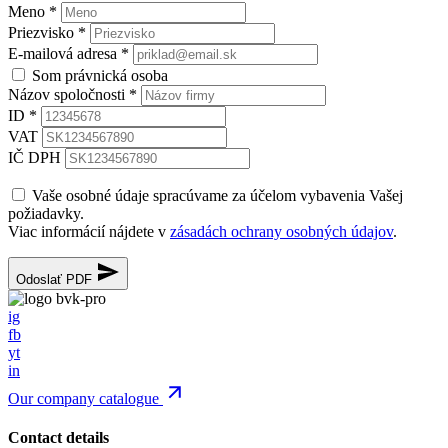
Meno
*
Priezvisko
*
E-mailová adresa
*
Som právnická osoba
Názov spoločnosti
*
ID
*
VAT
IČ DPH
Vaše osobné údaje spracúvame za účelom vybavenia Vašej
požiadavky.
Viac informácií nájdete v
zásadách ochrany osobných údajov
.
Odoslať PDF
ig
fb
yt
in
Our company catalogue
Contact details