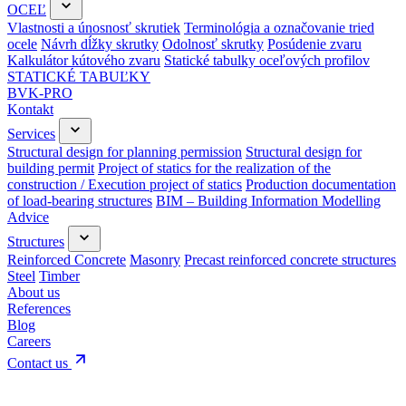
OCEĽ
Vlastnosti a únosnosť skrutiek
Terminológia a označovanie tried
ocele
Návrh dĺžky skrutky
Odolnosť skrutky
Posúdenie zvaru
Kalkulátor kútového zvaru
Statické tabulky oceľových profilov
STATICKÉ TABUĽKY
BVK-PRO
Kontakt
Services
Structural design for planning permission
Structural design for
building permit
Project of statics for the realization of the
construction / Execution project of statics
Production documentation
of load-bearing structures
BIM – Building Information Modelling
Advice
Structures
Reinforced Concrete
Masonry
Precast reinforced concrete structures
Steel
Timber
About us
References
Blog
Careers
Contact us