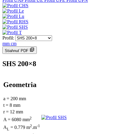
Profil UAP
Profil UE
Profil UPE
Profil UPN
Profil:
mm
cm
Stiahnuť PDF
SHS 200×8
Geometria
a = 200 mm
t = 8 mm
r = 12 mm
2
A = 6080 mm
2
-1
A
= 0.779 m
.m
L