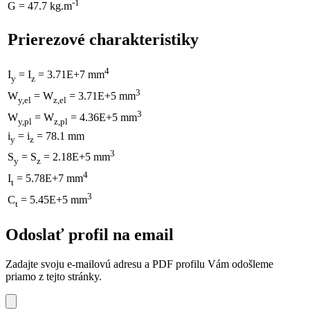
-1
G = 47.7 kg.m
Prierezové charakteristiky
4
I
= I
= 3.71E+7 mm
y
z
3
W
= W
= 3.71E+5 mm
y,el
z,el
3
W
= W
= 4.36E+5 mm
y,pl
z,pl
i
= i
= 78.1 mm
y
z
3
S
= S
= 2.18E+5 mm
y
z
4
I
= 5.78E+7 mm
t
3
C
= 5.45E+5 mm
t
Odoslať profil na email
Zadajte svoju e-mailovú adresu a PDF profilu Vám odošleme
priamo z tejto stránky.