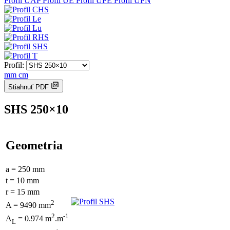
Profil UAP
Profil UE
Profil UPE
Profil UPN
Profil:
mm
cm
Stiahnuť PDF
SHS 250×10
Geometria
a = 250 mm
t = 10 mm
r = 15 mm
2
A = 9490 mm
2
-1
A
= 0.974 m
.m
L