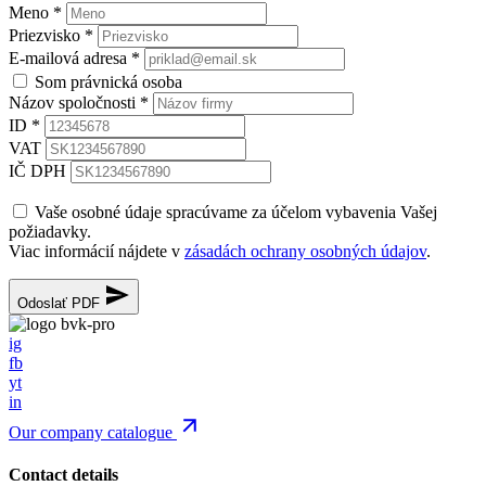
Meno
*
Priezvisko
*
E-mailová adresa
*
Som právnická osoba
Názov spoločnosti
*
ID
*
VAT
IČ DPH
Vaše osobné údaje spracúvame za účelom vybavenia Vašej
požiadavky.
Viac informácií nájdete v
zásadách ochrany osobných údajov
.
Odoslať PDF
ig
fb
yt
in
Our company catalogue
Contact details