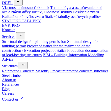
OCEĽ
Vlastnosti a únosnosť skrutiek
Terminológia a označovanie tried
ocele
Návrh dĺžky skrutky
Odolnosť skrutky
Posúdenie zvaru
Kalkulátor kútového zvaru
Statické tabulky oceľových profilov
STATICKÉ TABUĽKY
BVK-PRO
Kontakt
Services
Structural design for planning permission
Structural design for
building permit
Project of statics for the realization of the
construction / Execution project of statics
Production documentation
of load-bearing structures
BIM – Building Information Modelling
Advice
Structures
Reinforced Concrete
Masonry
Precast reinforced concrete structures
Steel
Timber
About us
References
Blog
Careers
Contact us