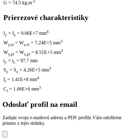
-1
G = 74.5 kg.m
Prierezové charakteristiky
4
I
= I
= 9.06E+7 mm
y
z
3
W
= W
= 7.24E+5 mm
y,el
z,el
3
W
= W
= 8.51E+5 mm
y,pl
z,pl
i
= i
= 97.7 mm
y
z
3
S
= S
= 4.26E+5 mm
y
z
4
I
= 1.41E+8 mm
t
3
C
= 1.06E+6 mm
t
Odoslať profil na email
Zadajte svoju e-mailovú adresu a PDF profilu Vám odošleme
priamo z tejto stránky.