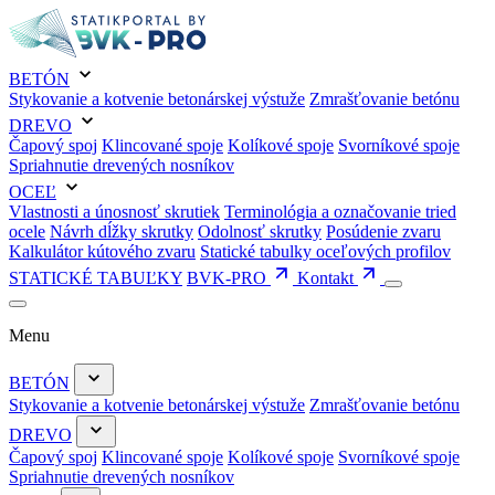
BETÓN
Stykovanie a kotvenie betonárskej výstuže
Zmrašťovanie betónu
DREVO
Čapový spoj
Klincované spoje
Kolíkové spoje
Svorníkové spoje
Spriahnutie drevených nosníkov
OCEĽ
Vlastnosti a únosnosť skrutiek
Terminológia a označovanie tried
ocele
Návrh dĺžky skrutky
Odolnosť skrutky
Posúdenie zvaru
Kalkulátor kútového zvaru
Statické tabulky oceľových profilov
STATICKÉ TABUĽKY
BVK-PRO
Kontakt
Menu
BETÓN
Stykovanie a kotvenie betonárskej výstuže
Zmrašťovanie betónu
DREVO
Čapový spoj
Klincované spoje
Kolíkové spoje
Svorníkové spoje
Spriahnutie drevených nosníkov