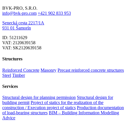
BVK-PRO, S.R.O.
info@bvk-pro.com
+421 902 833 953
Senecká cesta 2217/1A
931 01 Šamorín
ID: 51211629
VAT: 2120639158
VAT: SK2120639158
Structures
Reinforced Concrete
Masonry
Precast reinforced concrete structures
Steel
Timber
Services
Structural design for planning permission
Structural design for
building permit
Project of statics for the realization of the
construction / Execution project of statics
Production documentation
of load-bearing structures
BIM – Building Information Modelling
Advice