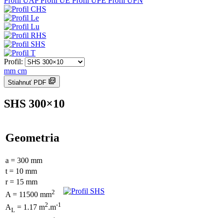
Profil UAP
Profil UE
Profil UPE
Profil UPN
Profil:
mm
cm
Stiahnuť PDF
SHS 300×10
Geometria
a = 300 mm
t = 10 mm
r = 15 mm
2
A = 11500 mm
2
-1
A
= 1.17 m
.m
L