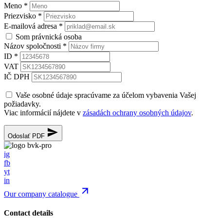
Meno
*
Priezvisko
*
E-mailová adresa
*
Som právnická osoba
Názov spoločnosti
*
ID
*
VAT
IČ DPH
Vaše osobné údaje spracúvame za účelom vybavenia Vašej
požiadavky.
Viac informácií nájdete v
zásadách ochrany osobných údajov
.
Odoslať PDF
ig
fb
yt
in
Our company catalogue
Contact details