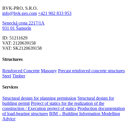
BVK-PRO, S.R.O.
info@bvk-pro.com
+421 902 833 953
Senecká cesta 2217/1A
931 01 Šamorín
ID: 51211629
VAT: 2120639158
VAT: SK2120639158
Structures
Reinforced Concrete
Masonry
Precast reinforced concrete structures
Steel
Timber
Services
Structural design for planning permission
Structural design for
building permit
Project of statics for the realization of the
construction / Execution project of statics
Production documentation
of load-bearing structures
BIM – Building Information Modelling
Advice