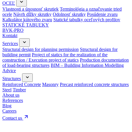
OCEĽ
Vlastnosti a únosnosť skrutiek
Terminológia a označovanie tried
ocele
Návrh dĺžky skrutky
Odolnosť skrutky
Posúdenie zvaru
Kalkulátor kútového zvaru
Statické tabulky oceľových profilov
STATICKÉ TABUĽKY
BVK-PRO
Kontakt
Services
Structural design for planning permission
Structural design for
building permit
Project of statics for the realization of the
construction / Execution project of statics
Production documentation
of load-bearing structures
BIM – Building Information Modelling
Advice
Structures
Reinforced Concrete
Masonry
Precast reinforced concrete structures
Steel
Timber
About us
References
Blog
Careers
Contact us