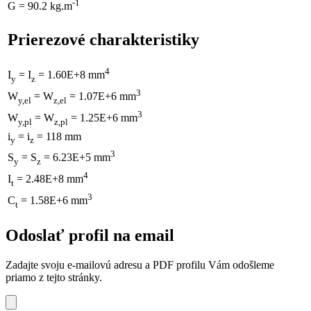
-1
G = 90.2 kg.m
Prierezové charakteristiky
4
I
= I
= 1.60E+8 mm
y
z
3
W
= W
= 1.07E+6 mm
y,el
z,el
3
W
= W
= 1.25E+6 mm
y,pl
z,pl
i
= i
= 118 mm
y
z
3
S
= S
= 6.23E+5 mm
y
z
4
I
= 2.48E+8 mm
t
3
C
= 1.58E+6 mm
t
Odoslať profil na email
Zadajte svoju e-mailovú adresu a PDF profilu Vám odošleme
priamo z tejto stránky.