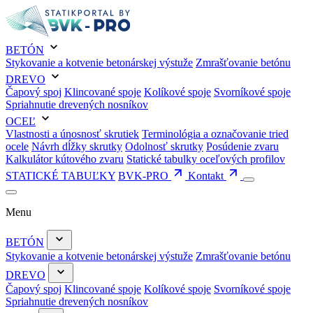
BETÓN
Stykovanie a kotvenie betonárskej výstuže
Zmrašťovanie betónu
DREVO
Čapový spoj
Klincované spoje
Kolíkové spoje
Svorníkové spoje
Spriahnutie drevených nosníkov
OCEĽ
Vlastnosti a únosnosť skrutiek
Terminológia a označovanie tried
ocele
Návrh dĺžky skrutky
Odolnosť skrutky
Posúdenie zvaru
Kalkulátor kútového zvaru
Statické tabulky oceľových profilov
STATICKÉ TABUĽKY
BVK-PRO
Kontakt
Menu
BETÓN
Stykovanie a kotvenie betonárskej výstuže
Zmrašťovanie betónu
DREVO
Čapový spoj
Klincované spoje
Kolíkové spoje
Svorníkové spoje
Spriahnutie drevených nosníkov