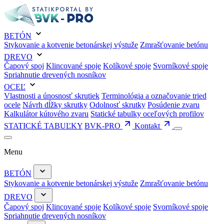
BETÓN
Stykovanie a kotvenie betonárskej výstuže
Zmrašťovanie betónu
DREVO
Čapový spoj
Klincované spoje
Kolíkové spoje
Svorníkové spoje
Spriahnutie drevených nosníkov
OCEĽ
Vlastnosti a únosnosť skrutiek
Terminológia a označovanie tried
ocele
Návrh dĺžky skrutky
Odolnosť skrutky
Posúdenie zvaru
Kalkulátor kútového zvaru
Statické tabulky oceľových profilov
STATICKÉ TABUĽKY
BVK-PRO
Kontakt
Menu
BETÓN
Stykovanie a kotvenie betonárskej výstuže
Zmrašťovanie betónu
DREVO
Čapový spoj
Klincované spoje
Kolíkové spoje
Svorníkové spoje
Spriahnutie drevených nosníkov