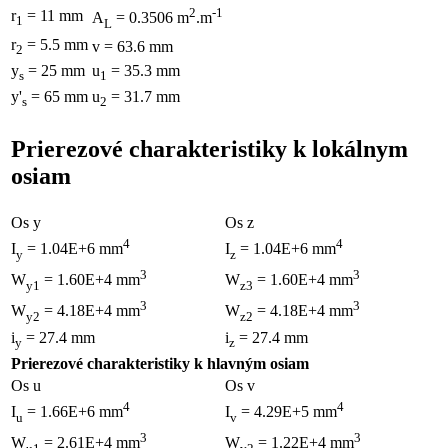
2
-1
r
= 11 mm
A
= 0.3506 m
.m
1
L
r
= 5.5 mm
v = 63.6 mm
2
y
= 25 mm
u
= 35.3 mm
s
1
y'
= 65 mm
u
= 31.7 mm
s
2
Prierezové charakteristiky k lokálnym
osiam
Os y
Os z
4
4
I
= 1.04E+6 mm
I
= 1.04E+6 mm
y
z
3
3
W
= 1.60E+4 mm
W
= 1.60E+4 mm
y1
z3
3
3
W
= 4.18E+4 mm
W
= 4.18E+4 mm
y2
z2
i
= 27.4 mm
i
= 27.4 mm
y
z
Prierezové charakteristiky k hlavným osiam
Os u
Os v
4
4
I
= 1.66E+6 mm
I
= 4.29E+5 mm
u
v
3
3
W
= 2.61E+4 mm
W
= 1.22E+4 mm
u1
v2