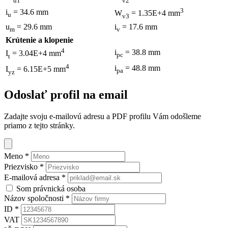
3
i
= 34.6 mm
W
= 1.35E+4 mm
u
v3
u
= 29.6 mm
i
= 17.6 mm
m
v
Krútenie a klopenie
4
i
= 38.8 mm
I
= 3.04E+4 mm
pc
t
4
i
= 48.8 mm
I
= 6.15E+5 mm
pa
yz
Odoslať profil na email
Zadajte svoju e-mailovú adresu a PDF profilu Vám odošleme
priamo z tejto stránky.
Meno
*
Priezvisko
*
E-mailová adresa
*
Som právnická osoba
Názov spoločnosti
*
ID
*
VAT