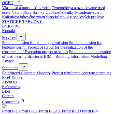
OCEĽ
Vlastnosti a únosnosť skrutiek
Terminológia a označovanie tried
ocele
Návrh dĺžky skrutky
Odolnosť skrutky
Posúdenie zvaru
Kalkulátor kútového zvaru
Statické tabulky oceľových profilov
STATICKÉ TABUĽKY
BVK-PRO
Kontakt
Services
Structural design for planning permission
Structural design for
building permit
Project of statics for the realization of the
construction / Execution project of statics
Production documentation
of load-bearing structures
BIM – Building Information Modelling
Advice
Structures
Reinforced Concrete
Masonry
Precast reinforced concrete structures
Steel
Timber
About us
References
Blog
Careers
Contact us
Profil IPE
Profil IPEA
Profil IPEAA
Profil IPEO
Profil IPN