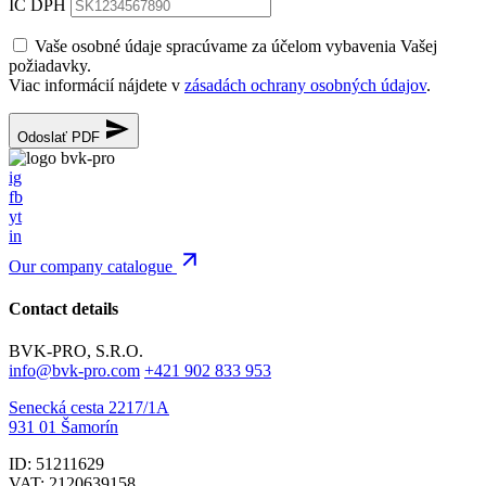
IČ DPH
Vaše osobné údaje spracúvame za účelom vybavenia Vašej
požiadavky.
Viac informácií nájdete v
zásadách ochrany osobných údajov
.
Odoslať PDF
ig
fb
yt
in
Our company catalogue
Contact details
BVK-PRO, S.R.O.
info@bvk-pro.com
+421 902 833 953
Senecká cesta 2217/1A
931 01 Šamorín
ID: 51211629
VAT: 2120639158