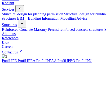
Kontakt
Services
Structural design for planning permission
Structural design for buildi
structures
BIM – Building Information Modelling
Advice
Structures
Reinforced Concrete
Masonry
Precast reinforced concrete structures
S
About us
References
Blog
Careers
Contact us
Profil IPE
Profil IPEA
Profil IPEAA
Profil IPEO
Profil IPN