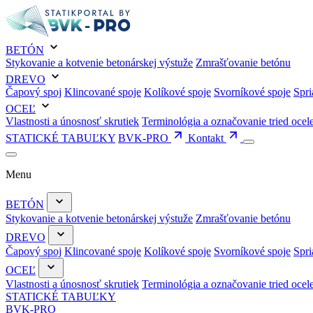
BETÓN
Stykovanie a kotvenie betonárskej výstuže
Zmrašťovanie betónu
DREVO
Čapový spoj
Klincované spoje
Kolíkové spoje
Svorníkové spoje
Spri
OCEĽ
Vlastnosti a únosnosť skrutiek
Terminológia a označovanie tried ocel
STATICKÉ TABUĽKY
BVK-PRO
Kontakt
Menu
BETÓN
Stykovanie a kotvenie betonárskej výstuže
Zmrašťovanie betónu
DREVO
Čapový spoj
Klincované spoje
Kolíkové spoje
Svorníkové spoje
Spri
OCEĽ
Vlastnosti a únosnosť skrutiek
Terminológia a označovanie tried ocel
STATICKÉ TABUĽKY
BVK-PRO