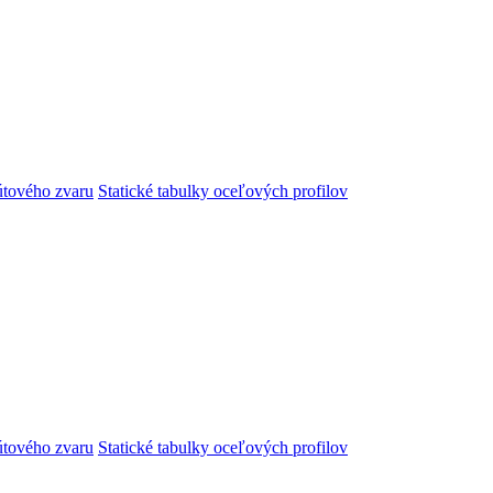
útového zvaru
Statické tabulky oceľových profilov
útového zvaru
Statické tabulky oceľových profilov