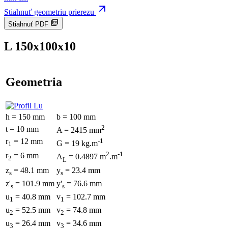
Stiahnuť geometriu prierezu
Stiahnuť PDF
L 150x100x10
Geometria
h = 150 mm
b = 100 mm
2
t = 10 mm
A = 2415 mm
r
= 12 mm
-1
G = 19 kg.m
1
2
-1
r
= 6 mm
A
= 0.4897 m
.m
2
L
z
= 48.1 mm
y
= 23.4 mm
s
s
z'
= 101.9 mm
y'
= 76.6 mm
s
s
u
= 40.8 mm
v
= 102.7 mm
1
1
u
= 52.5 mm
v
= 74.8 mm
2
2
u
= 26.4 mm
v
= 34.6 mm
3
3