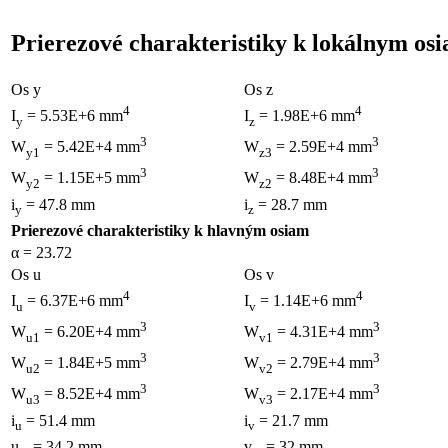
Prierezové charakteristiky k lokálnym os
Os y
Os z
4
4
I
= 5.53E+6 mm
I
= 1.98E+6 mm
y
z
3
3
W
= 5.42E+4 mm
W
= 2.59E+4 mm
y1
z3
3
3
W
= 1.15E+5 mm
W
= 8.48E+4 mm
y2
z2
i
= 47.8 mm
i
= 28.7 mm
y
z
Prierezové charakteristiky k hlavným osiam
α = 23.72
Os u
Os v
4
4
I
= 6.37E+6 mm
I
= 1.14E+6 mm
u
v
3
3
W
= 6.20E+4 mm
W
= 4.31E+4 mm
u1
v1
3
3
W
= 1.84E+5 mm
W
= 2.79E+4 mm
u2
v2
3
3
W
= 8.52E+4 mm
W
= 2.17E+4 mm
u3
v3
i
= 51.4 mm
i
= 21.7 mm
u
v
u
= 34.2 mm
v
= 32 mm