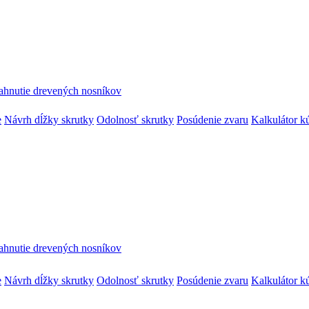
ahnutie drevených nosníkov
e
Návrh dĺžky skrutky
Odolnosť skrutky
Posúdenie zvaru
Kalkulátor k
ahnutie drevených nosníkov
e
Návrh dĺžky skrutky
Odolnosť skrutky
Posúdenie zvaru
Kalkulátor k