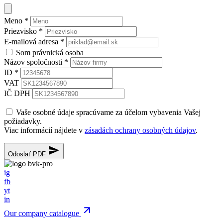
Meno
*
Priezvisko
*
E-mailová adresa
*
Som právnická osoba
Názov spoločnosti
*
ID
*
VAT
IČ DPH
Vaše osobné údaje spracúvame za účelom vybavenia Vašej
požiadavky.
Viac informácií nájdete v
zásadách ochrany osobných údajov
.
Odoslať PDF
ig
fb
yt
in
Our company catalogue