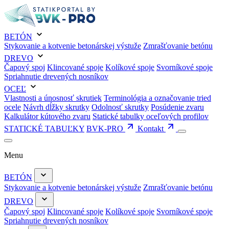
BETÓN
Stykovanie a kotvenie betonárskej výstuže
Zmrašťovanie betónu
DREVO
Čapový spoj
Klincované spoje
Kolíkové spoje
Svorníkové spoje
Spriahnutie drevených nosníkov
OCEĽ
Vlastnosti a únosnosť skrutiek
Terminológia a označovanie tried
ocele
Návrh dĺžky skrutky
Odolnosť skrutky
Posúdenie zvaru
Kalkulátor kútového zvaru
Statické tabulky oceľových profilov
STATICKÉ TABUĽKY
BVK-PRO
Kontakt
Menu
BETÓN
Stykovanie a kotvenie betonárskej výstuže
Zmrašťovanie betónu
DREVO
Čapový spoj
Klincované spoje
Kolíkové spoje
Svorníkové spoje
Spriahnutie drevených nosníkov