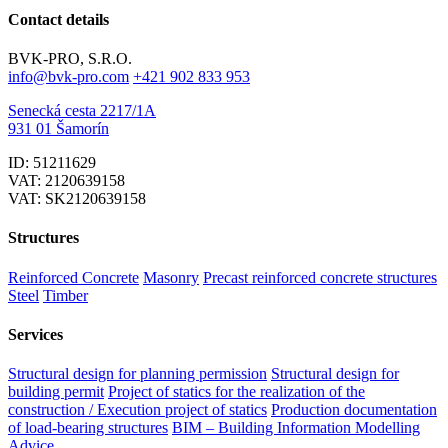
Contact details
BVK-PRO, S.R.O.
info@bvk-pro.com
+421 902 833 953
Senecká cesta 2217/1A
931 01 Šamorín
ID: 51211629
VAT: 2120639158
VAT: SK2120639158
Structures
Reinforced Concrete
Masonry
Precast reinforced concrete structures
Steel
Timber
Services
Structural design for planning permission
Structural design for
building permit
Project of statics for the realization of the
construction / Execution project of statics
Production documentation
of load-bearing structures
BIM – Building Information Modelling
Advice