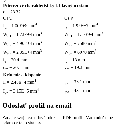
Prierezové charakteristiky k hlavným osiam
α = 23.32
Os u
Os v
4
4
I
= 1.06E+6 mm
I
= 1.92E+5 mm
u
v
3
3
W
= 1.73E+4 mm
W
= 1.17E+4 mm
u1
v1
3
3
W
= 4.96E+4 mm
W
= 7580 mm
u2
v2
3
3
W
= 2.35E+4 mm
W
= 6070 mm
u3
v3
i
= 30.4 mm
i
= 13 mm
u
v
u
= 20.1 mm
v
= 19.3 mm
m
m
Krútenie a klopenie
4
i
= 33.1 mm
I
= 2.48E+4 mm
pc
t
4
i
= 43.1 mm
I
= 3.15E+5 mm
pa
yz
Odoslať profil na email
Zadajte svoju e-mailovú adresu a PDF profilu Vám odošleme
priamo z tejto stránky.