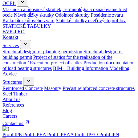
OCEĽ
Vlastnosti a únosnosť skrutiek
Terminológia a označovanie tried
ocele
Návrh dĺžky skrutky
Odolnosť skrutky
Posúdenie zvaru
Kalkulátor kútového zvaru
Statické tabulky oceľových profilov
STATICKÉ TABUĽKY
BVK-PRO
Kontakt
Services
Structural design for planning permission
Structural design for
building permit
Project of statics for the realization of the
construction / Execution project of statics
Production documentation
of load-bearing structures
BIM – Building Information Modelling
Advice
Structures
Reinforced Concrete
Masonry
Precast reinforced concrete structures
Steel
Timber
About us
References
Blog
Careers
Contact us
Profil IPE
Profil IPEA
Profil IPEAA
Profil IPEO
Profil IPN