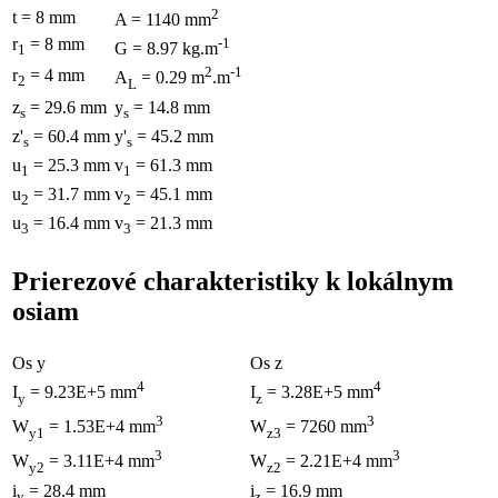
2
t = 8 mm
A = 1140 mm
r
= 8 mm
-1
G = 8.97 kg.m
1
2
-1
r
= 4 mm
A
= 0.29 m
.m
2
L
z
= 29.6 mm
y
= 14.8 mm
s
s
z'
= 60.4 mm
y'
= 45.2 mm
s
s
u
= 25.3 mm
v
= 61.3 mm
1
1
u
= 31.7 mm
v
= 45.1 mm
2
2
u
= 16.4 mm
v
= 21.3 mm
3
3
Prierezové charakteristiky k lokálnym
osiam
Os y
Os z
4
4
I
= 9.23E+5 mm
I
= 3.28E+5 mm
y
z
3
3
W
= 1.53E+4 mm
W
= 7260 mm
y1
z3
3
3
W
= 3.11E+4 mm
W
= 2.21E+4 mm
y2
z2
i
= 28.4 mm
i
= 16.9 mm
y
z