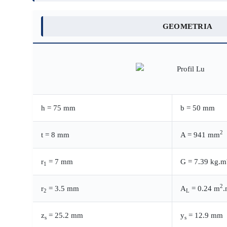
GEOMETRIA
h = 75 mm
b = 50 mm
2
t = 8 mm
A = 941 mm
r
= 7 mm
G = 7.39 kg.m
1
2
r
= 3.5 mm
A
= 0.24 m
.
2
L
z
= 25.2 mm
y
= 12.9 mm
s
s