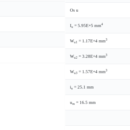
Os u
4
I
= 5.95E+5 mm
u
3
W
= 1.17E+4 mm
u1
3
W
= 3.28E+4 mm
u2
3
W
= 1.57E+4 mm
u3
i
= 25.1 mm
u
u
= 16.5 mm
m