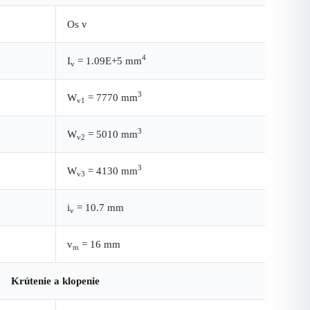
Os v
4
I
= 1.09E+5 mm
v
3
W
= 7770 mm
v1
3
W
= 5010 mm
v2
3
W
= 4130 mm
v3
i
= 10.7 mm
v
v
= 16 mm
m
Krútenie a klopenie