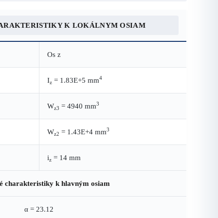
ARAKTERISTIKY K LOKÁLNYM OSIAM
Os z
4
I
= 1.83E+5 mm
z
3
W
= 4940 mm
z3
3
W
= 1.43E+4 mm
z2
i
= 14 mm
z
é charakteristiky k hlavným osiam
α = 23.12