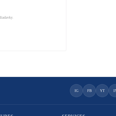
žiadavky.
.
IG
FB
YT
I