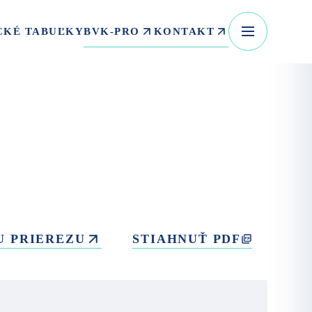
BVK-PRO
KONTAKT
CKÉ TABUĽKY
U PRIEREZU
STIAHNUŤ PDF