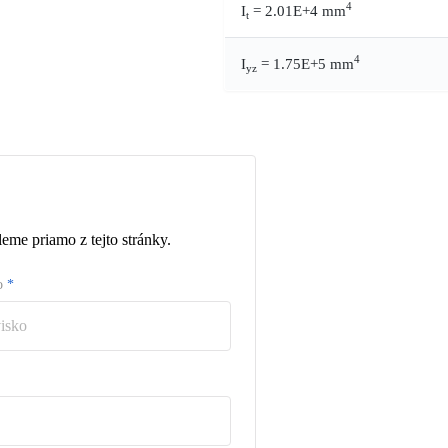
4
I
= 2.01E+4 mm
t
4
I
= 1.75E+5 mm
yz
eme priamo z tejto stránky.
ko
*