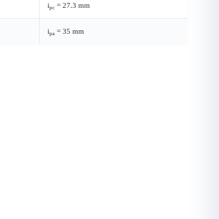
i
= 27.3 mm
pc
i
= 35 mm
pa