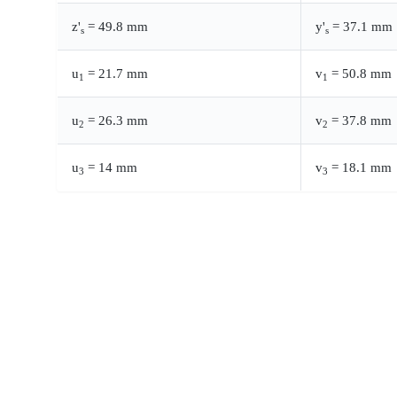
z'
= 49.8 mm
y'
= 37.1 mm
s
s
u
= 21.7 mm
v
= 50.8 mm
1
1
u
= 26.3 mm
v
= 37.8 mm
2
2
u
= 14 mm
v
= 18.1 mm
3
3