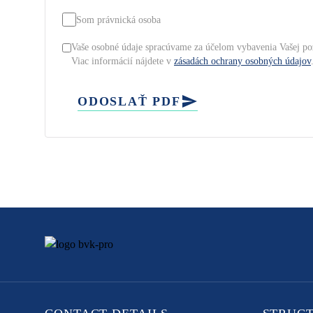
Som právnická osoba
Vaše osobné údaje spracúvame za účelom vybavenia Vašej po
Viac informácií nájdete v
zásadách ochrany osobných údajov
ODOSLAŤ PDF