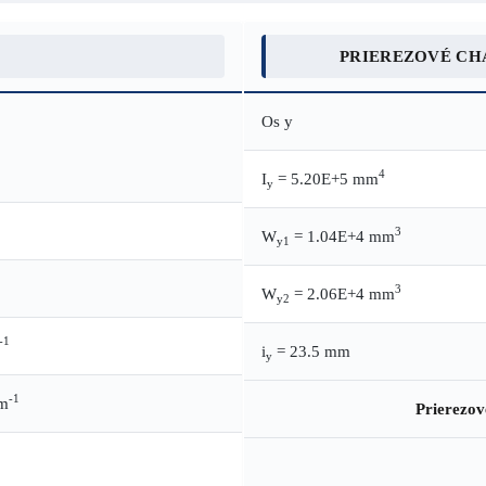
PRIEREZOVÉ CH
Os y
4
I
= 5.20E+5 mm
y
3
W
= 1.04E+4 mm
y1
3
W
= 2.06E+4 mm
y2
-1
i
= 23.5 mm
y
-1
m
Prierezov