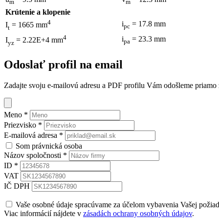
m
m
Krútenie a klopenie
4
i
= 17.8 mm
I
= 1665 mm
pc
t
4
i
= 23.3 mm
I
= 2.22E+4 mm
pa
yz
Odoslať profil na email
Zadajte svoju e-mailovú adresu a PDF profilu Vám odošleme priamo z 
Meno
*
Priezvisko
*
E-mailová adresa
*
Som právnická osoba
Názov spoločnosti
*
ID
*
VAT
IČ DPH
Vaše osobné údaje spracúvame za účelom vybavenia Vašej požia
Viac informácií nájdete v
zásadách ochrany osobných údajov
.