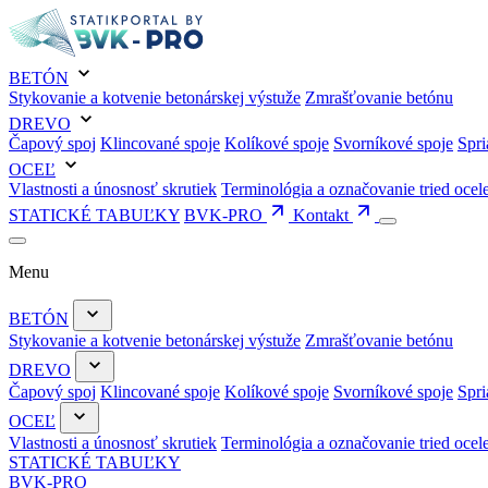
BETÓN
Stykovanie a kotvenie betonárskej výstuže
Zmrašťovanie betónu
DREVO
Čapový spoj
Klincované spoje
Kolíkové spoje
Svorníkové spoje
Spri
OCEĽ
Vlastnosti a únosnosť skrutiek
Terminológia a označovanie tried ocel
STATICKÉ TABUĽKY
BVK-PRO
Kontakt
Menu
BETÓN
Stykovanie a kotvenie betonárskej výstuže
Zmrašťovanie betónu
DREVO
Čapový spoj
Klincované spoje
Kolíkové spoje
Svorníkové spoje
Spri
OCEĽ
Vlastnosti a únosnosť skrutiek
Terminológia a označovanie tried ocel
STATICKÉ TABUĽKY
BVK-PRO