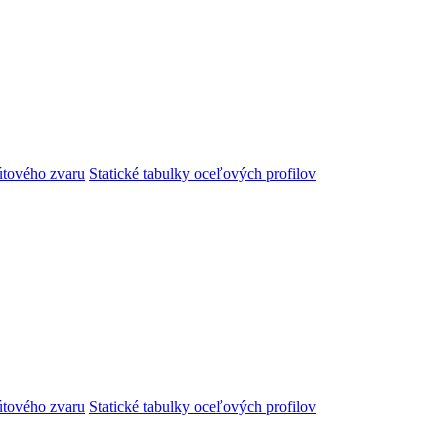
útového zvaru
Statické tabulky oceľových profilov
útového zvaru
Statické tabulky oceľových profilov