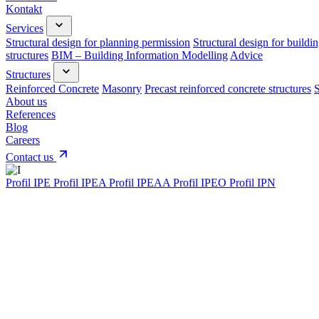
Kontakt
Services
Structural design for planning permission
Structural design for buildi
structures
BIM – Building Information Modelling
Advice
Structures
Reinforced Concrete
Masonry
Precast reinforced concrete structures
S
About us
References
Blog
Careers
Contact us
Profil IPE
Profil IPEA
Profil IPEAA
Profil IPEO
Profil IPN