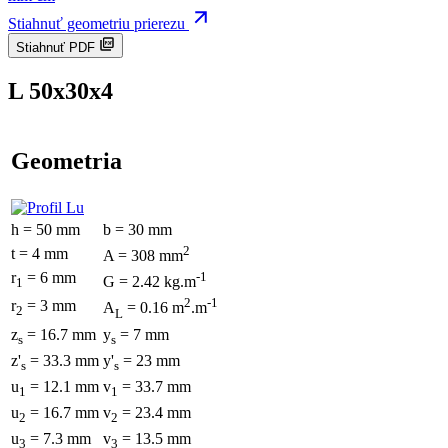
Stiahnuť geometriu prierezu
Stiahnuť PDF
L 50x30x4
Geometria
h = 50 mm
b = 30 mm
2
t = 4 mm
A = 308 mm
r
= 6 mm
-1
G = 2.42 kg.m
1
2
-1
r
= 3 mm
A
= 0.16 m
.m
2
L
z
= 16.7 mm
y
= 7 mm
s
s
z'
= 33.3 mm
y'
= 23 mm
s
s
u
= 12.1 mm
v
= 33.7 mm
1
1
u
= 16.7 mm
v
= 23.4 mm
2
2
u
= 7.3 mm
v
= 13.5 mm
3
3