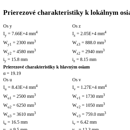
Prierezové charakteristiky k lokálnym os
Os y
Os z
4
4
I
= 7.66E+4 mm
I
= 2.05E+4 mm
y
z
3
3
W
= 2300 mm
W
= 888.0 mm
y1
z3
3
3
W
= 4580 mm
W
= 2940 mm
y2
z2
i
= 15.8 mm
i
= 8.15 mm
y
z
Prierezové charakteristiky k hlavným osiam
α = 19.19
Os u
Os v
4
4
I
= 8.43E+4 mm
I
= 1.27E+4 mm
u
v
3
3
W
= 2500 mm
W
= 1730 mm
u1
v1
3
3
W
= 6250 mm
W
= 1050 mm
u2
v2
3
3
W
= 3610 mm
W
= 759.0 mm
u3
v3
i
= 16.5 mm
i
= 6.42 mm
u
v
u
= 9.5 mm
v
= 12.3 mm