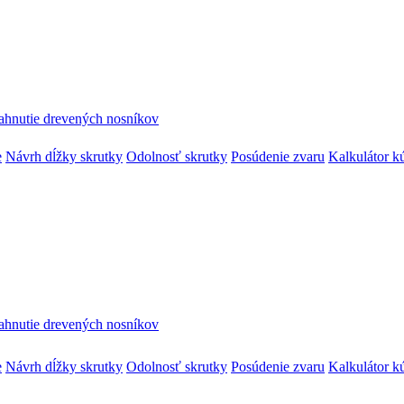
ahnutie drevených nosníkov
e
Návrh dĺžky skrutky
Odolnosť skrutky
Posúdenie zvaru
Kalkulátor k
ahnutie drevených nosníkov
e
Návrh dĺžky skrutky
Odolnosť skrutky
Posúdenie zvaru
Kalkulátor k