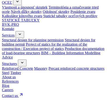
OCEĽ
Vlastnosti a únosnosť skrutiek
Terminológia a označovanie tried
ocele
Návrh dĺžky skrutky
Odolnosť skrutky
Posúdenie zvaru
Kalkulátor kútového zvaru
Statické tabulky oceľových profilov
STATICKÉ TABUĽKY
BVK-PRO
Kontakt
Services
Structural design for planning permission
Structural design for
building permit
Project of statics for the realization of the
construction / Execution project of statics
Production documentation
of load-bearing structures
BIM – Building Information Modelling
Advice
Structures
Reinforced Concrete
Masonry
Precast reinforced concrete structures
Steel
Timber
About us
References
Blog
Careers
Contact us