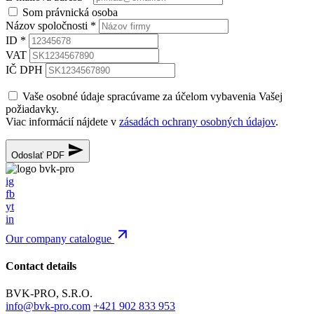
Som právnická osoba
Názov spoločnosti
*
ID
*
VAT
IČ DPH
Vaše osobné údaje spracúvame za účelom vybavenia Vašej
požiadavky.
Viac informácií nájdete v
zásadách ochrany osobných údajov
.
Odoslať PDF
ig
fb
yt
in
Our company catalogue
Contact details
BVK-PRO, S.R.O.
info@bvk-pro.com
+421 902 833 953