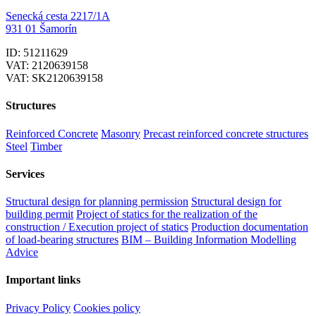
Senecká cesta 2217/1A
931 01 Šamorín
ID: 51211629
VAT: 2120639158
VAT: SK2120639158
Structures
Reinforced Concrete
Masonry
Precast reinforced concrete structures
Steel
Timber
Services
Structural design for planning permission
Structural design for
building permit
Project of statics for the realization of the
construction / Execution project of statics
Production documentation
of load-bearing structures
BIM – Building Information Modelling
Advice
Important links
Privacy Policy
Cookies policy