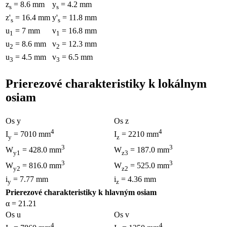
z
= 8.6 mm
y
= 4.2 mm
s
s
z'
= 16.4 mm
y'
= 11.8 mm
s
s
u
= 7 mm
v
= 16.8 mm
1
1
u
= 8.6 mm
v
= 12.3 mm
2
2
u
= 4.5 mm
v
= 6.5 mm
3
3
Prierezové charakteristiky k lokálnym
osiam
Os y
Os z
4
4
I
= 7010 mm
I
= 2210 mm
y
z
3
3
W
= 428.0 mm
W
= 187.0 mm
y1
z3
3
3
W
= 816.0 mm
W
= 525.0 mm
y2
z2
i
= 7.77 mm
i
= 4.36 mm
y
z
Prierezové charakteristiky k hlavným osiam
α = 21.21
Os u
Os v
4
4