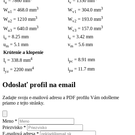
I
= 7860 mm
I
= 1350 mm
u
v
3
3
W
= 468.0 mm
W
= 304.0 mm
u1
v1
3
3
W
= 1210 mm
W
= 193.0 mm
u2
v2
3
3
W
= 640.0 mm
W
= 157.0 mm
u3
v3
i
= 8.25 mm
i
= 3.42 mm
u
v
u
= 5.1 mm
v
= 5.6 mm
m
m
Krútenie a klopenie
4
i
= 8.91 mm
I
= 338.8 mm
pc
t
4
i
= 11.7 mm
I
= 2200 mm
pa
yz
Odoslať profil na email
Zadajte svoju e-mailovú adresu a PDF profilu Vám odošleme
priamo z tejto stránky.
Meno
*
Priezvisko
*
E-mailová adresa
*