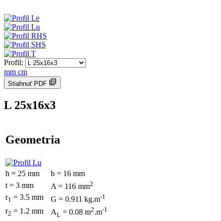
Profil:
mm
cm
Stiahnuť PDF
L 25x16x3
Geometria
h = 25 mm
b = 16 mm
2
t = 3 mm
A = 116 mm
r
= 3.5 mm
-1
G = 0.911 kg.m
1
2
-1
r
= 1.2 mm
A
= 0.08 m
.m
2
L