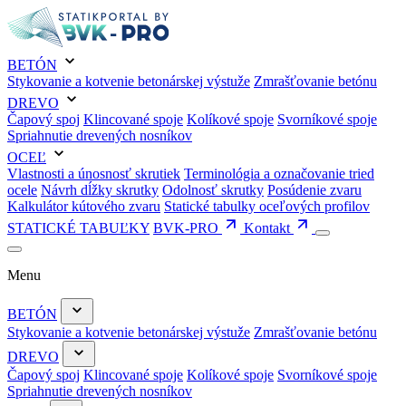
BETÓN
Stykovanie a kotvenie betonárskej výstuže
Zmrašťovanie betónu
DREVO
Čapový spoj
Klincované spoje
Kolíkové spoje
Svorníkové spoje
Spriahnutie drevených nosníkov
OCEĽ
Vlastnosti a únosnosť skrutiek
Terminológia a označovanie tried
ocele
Návrh dĺžky skrutky
Odolnosť skrutky
Posúdenie zvaru
Kalkulátor kútového zvaru
Statické tabulky oceľových profilov
STATICKÉ TABUĽKY
BVK-PRO
Kontakt
Menu
BETÓN
Stykovanie a kotvenie betonárskej výstuže
Zmrašťovanie betónu
DREVO
Čapový spoj
Klincované spoje
Kolíkové spoje
Svorníkové spoje
Spriahnutie drevených nosníkov