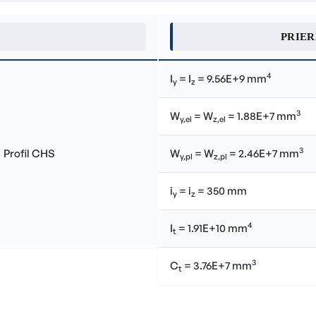
PRIE
4
I
= I
= 9.56E+9 mm
y
z
3
W
= W
= 1.88E+7 mm
y,el
z,el
3
W
= W
= 2.46E+7 mm
y,pl
z,pl
i
= i
= 350 mm
y
z
4
I
= 1.91E+10 mm
t
3
C
= 3.76E+7 mm
t