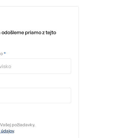
m odošleme priamo z tejto
ko
*
Vašej požiadavky.
 údajov
.