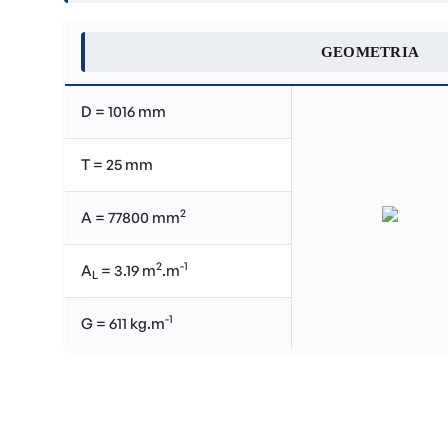
GEOMETRIA
D = 1016 mm
T = 25 mm
2
A = 77800 mm
2
-1
A
= 3.19 m
.m
L
-1
G = 611 kg.m