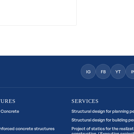
IG
FB
YT
I
TURES
SERVICES
 Concrete
Structural design for planning p
Structural design for building pe
inforced concrete structures
Project of statics for the realizat
construction / Execution project