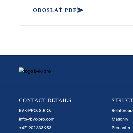
ODOSLAŤ PDF
CONTACT DETAILS
STRUC
BVK-PRO, S.R.O.
Reinforced
info@bvk-pro.com
Masonry
+421 902 833 953
Precast re