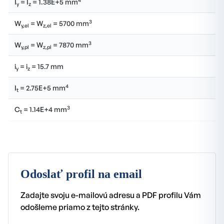
I
= I
= 1.38E+5 mm
y
z
3
W
= W
= 5700 mm
y,el
z,el
3
W
= W
= 7870 mm
y,pl
z,pl
i
= i
= 15.7 mm
y
z
4
I
= 2.75E+5 mm
t
3
C
= 1.14E+4 mm
t
Odoslať profil na email
Zadajte svoju e-mailovú adresu a PDF profilu Vám
odošleme priamo z tejto stránky.