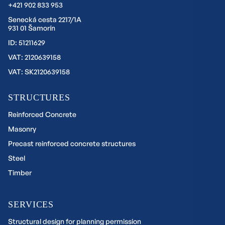
+421 902 833 953
Senecká cesta 2217/1A
931 01 Šamorín
ID: 51211629
VAT: 2120639158
VAT: SK2120639158
STRUCTURES
Reinforced Concrete
Masonry
Precast reinforced concrete structures
Steel
Timber
SERVICES
Structural design for planning permission