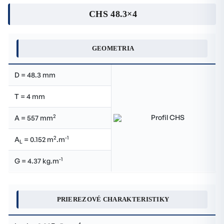
CHS 48.3×4
GEOMETRIA
D = 48.3 mm
T = 4 mm
2
A = 557 mm
2
-1
A
= 0.152 m
.m
L
-1
G = 4.37 kg.m
PRIEREZOVÉ CHARAKTERISTIKY
4