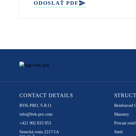
ODOSLAŤ PDF
CONTACT DETAILS
STRUC
BVK-PRO, S.R.O.
Reinforced 
info@bvk-pro.com
Masonry
+421 902 833 953
Precast reinf
Senecká cesta 2217/1A
Steel