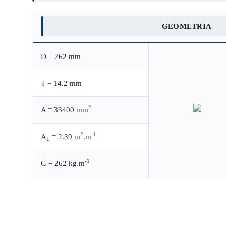
GEOMETRIA
D = 762 mm
T = 14.2 mm
2
A = 33400 mm
2
-1
A
= 2.39 m
.m
L
-1
G = 262 kg.m