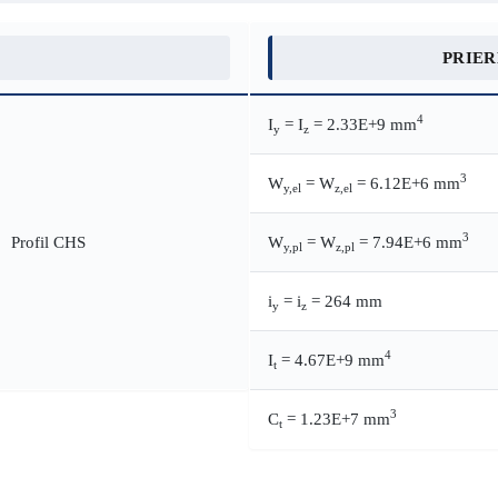
PRIE
4
I
= I
= 2.33E+9 mm
y
z
3
W
= W
= 6.12E+6 mm
y,el
z,el
3
W
= W
= 7.94E+6 mm
y,pl
z,pl
i
= i
= 264 mm
y
z
4
I
= 4.67E+9 mm
t
3
C
= 1.23E+7 mm
t