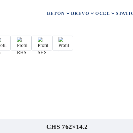
BETÓN
DREVO
OCEĽ
STATI
CHS 762×14.2