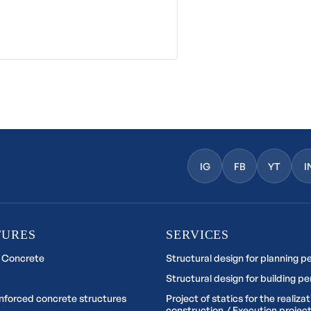
IG
FB
YT
I
TURES
SERVICES
 Concrete
Structural design for planning p
Structural design for building pe
inforced concrete structures
Project of statics for the realizat
construction / Execution project