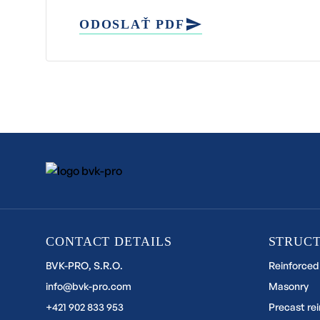
ODOSLAŤ PDF
CONTACT DETAILS
STRUC
BVK-PRO, S.R.O.
Reinforced
info@bvk-pro.com
Masonry
+421 902 833 953
Precast re