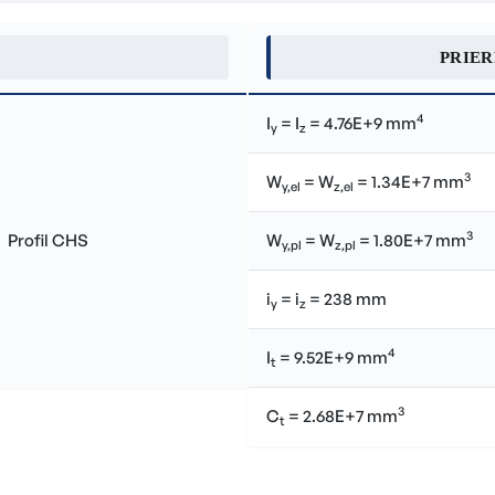
PRIE
4
I
= I
= 4.76E+9 mm
y
z
3
W
= W
= 1.34E+7 mm
y,el
z,el
3
W
= W
= 1.80E+7 mm
y,pl
z,pl
i
= i
= 238 mm
y
z
4
I
= 9.52E+9 mm
t
3
C
= 2.68E+7 mm
t