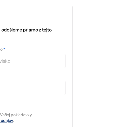
m odošleme priamo z tejto
ko
*
Vašej požiadavky.
 údajov
.