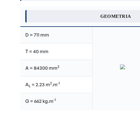
GEOMETRIA
D = 711 mm
T = 40 mm
2
A = 84300 mm
2
-1
A
= 2.23 m
.m
L
-1
G = 662 kg.m