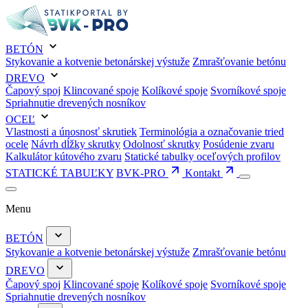
BETÓN
Stykovanie a kotvenie betonárskej výstuže
Zmrašťovanie betónu
DREVO
Čapový spoj
Klincované spoje
Kolíkové spoje
Svorníkové spoje
Spriahnutie drevených nosníkov
OCEĽ
Vlastnosti a únosnosť skrutiek
Terminológia a označovanie tried
ocele
Návrh dĺžky skrutky
Odolnosť skrutky
Posúdenie zvaru
Kalkulátor kútového zvaru
Statické tabulky oceľových profilov
STATICKÉ TABUĽKY
BVK-PRO
Kontakt
Menu
BETÓN
Stykovanie a kotvenie betonárskej výstuže
Zmrašťovanie betónu
DREVO
Čapový spoj
Klincované spoje
Kolíkové spoje
Svorníkové spoje
Spriahnutie drevených nosníkov