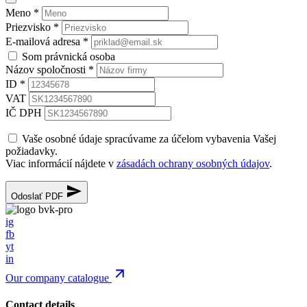
Meno
*
Priezvisko
*
E-mailová adresa
*
Som právnická osoba
Názov spoločnosti
*
ID
*
VAT
IČ DPH
Vaše osobné údaje spracúvame za účelom vybavenia Vašej
požiadavky.
Viac informácií nájdete v
zásadách ochrany osobných údajov
.
Odoslať PDF
ig
fb
yt
in
Our company catalogue
Contact details