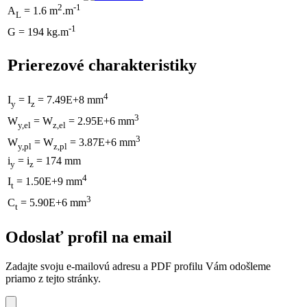
2
-1
A
= 1.6 m
.m
L
-1
G = 194 kg.m
Prierezové charakteristiky
4
I
= I
= 7.49E+8 mm
y
z
3
W
= W
= 2.95E+6 mm
y,el
z,el
3
W
= W
= 3.87E+6 mm
y,pl
z,pl
i
= i
= 174 mm
y
z
4
I
= 1.50E+9 mm
t
3
C
= 5.90E+6 mm
t
Odoslať profil na email
Zadajte svoju e-mailovú adresu a PDF profilu Vám odošleme
priamo z tejto stránky.