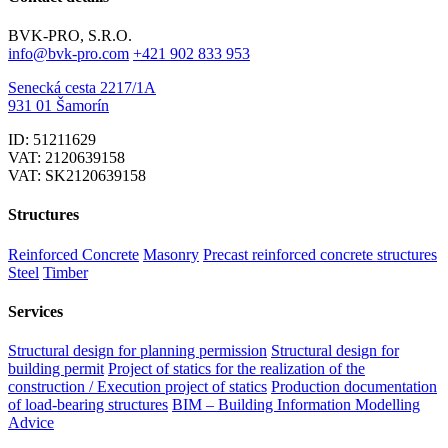
BVK-PRO, S.R.O.
info@bvk-pro.com
+421 902 833 953
Senecká cesta 2217/1A
931 01 Šamorín
ID: 51211629
VAT: 2120639158
VAT: SK2120639158
Structures
Reinforced Concrete
Masonry
Precast reinforced concrete structures
Steel
Timber
Services
Structural design for planning permission
Structural design for
building permit
Project of statics for the realization of the
construction / Execution project of statics
Production documentation
of load-bearing structures
BIM – Building Information Modelling
Advice