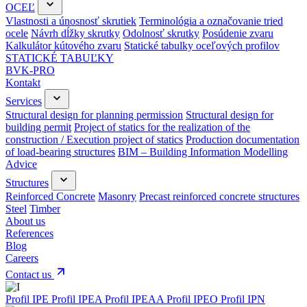
OCEĽ
Vlastnosti a únosnosť skrutiek
Terminológia a označovanie tried
ocele
Návrh dĺžky skrutky
Odolnosť skrutky
Posúdenie zvaru
Kalkulátor kútového zvaru
Statické tabulky oceľových profilov
STATICKÉ TABUĽKY
BVK-PRO
Kontakt
Services
Structural design for planning permission
Structural design for
building permit
Project of statics for the realization of the
construction / Execution project of statics
Production documentation
of load-bearing structures
BIM – Building Information Modelling
Advice
Structures
Reinforced Concrete
Masonry
Precast reinforced concrete structures
Steel
Timber
About us
References
Blog
Careers
Contact us
Profil IPE
Profil IPEA
Profil IPEAA
Profil IPEO
Profil IPN