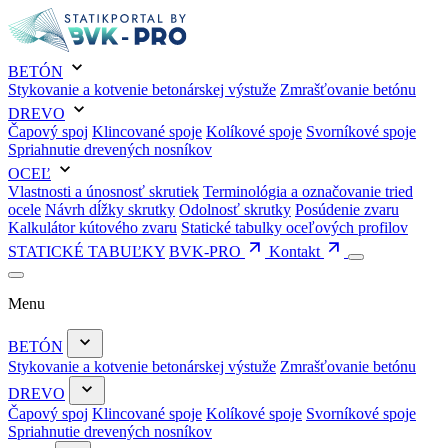
BETÓN
Stykovanie a kotvenie betonárskej výstuže
Zmrašťovanie betónu
DREVO
Čapový spoj
Klincované spoje
Kolíkové spoje
Svorníkové spoje
Spriahnutie drevených nosníkov
OCEĽ
Vlastnosti a únosnosť skrutiek
Terminológia a označovanie tried
ocele
Návrh dĺžky skrutky
Odolnosť skrutky
Posúdenie zvaru
Kalkulátor kútového zvaru
Statické tabulky oceľových profilov
STATICKÉ TABUĽKY
BVK-PRO
Kontakt
Menu
BETÓN
Stykovanie a kotvenie betonárskej výstuže
Zmrašťovanie betónu
DREVO
Čapový spoj
Klincované spoje
Kolíkové spoje
Svorníkové spoje
Spriahnutie drevených nosníkov