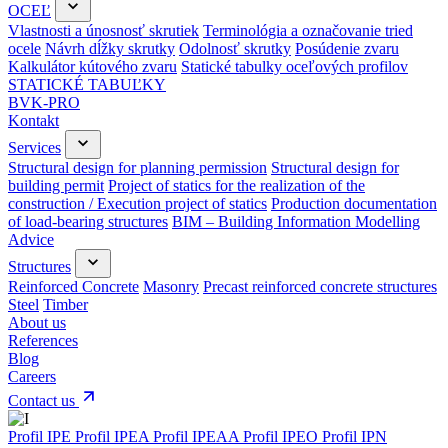
OCEĽ
Vlastnosti a únosnosť skrutiek
Terminológia a označovanie tried
ocele
Návrh dĺžky skrutky
Odolnosť skrutky
Posúdenie zvaru
Kalkulátor kútového zvaru
Statické tabulky oceľových profilov
STATICKÉ TABUĽKY
BVK-PRO
Kontakt
Services
Structural design for planning permission
Structural design for
building permit
Project of statics for the realization of the
construction / Execution project of statics
Production documentation
of load-bearing structures
BIM – Building Information Modelling
Advice
Structures
Reinforced Concrete
Masonry
Precast reinforced concrete structures
Steel
Timber
About us
References
Blog
Careers
Contact us
Profil IPE
Profil IPEA
Profil IPEAA
Profil IPEO
Profil IPN