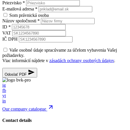
Priezvisko
*
E-mailová adresa
*
Som právnická osoba
Názov spoločnosti
*
ID
*
VAT
IČ DPH
Vaše osobné údaje spracúvame za účelom vybavenia Vašej
požiadavky.
Viac informácií nájdete v
zásadách ochrany osobných údajov
.
Odoslať PDF
ig
fb
yt
in
Our company catalogue
Contact details