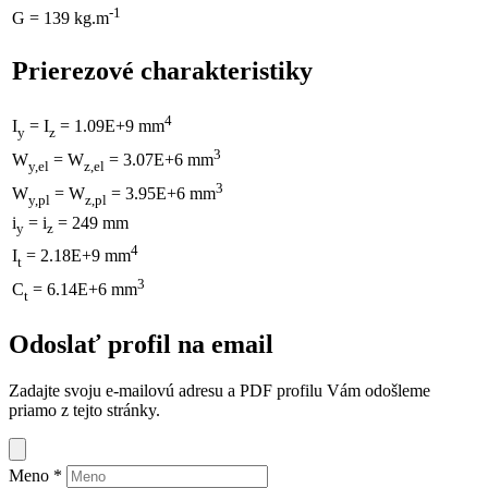
-1
G = 139 kg.m
Prierezové charakteristiky
4
I
= I
= 1.09E+9 mm
y
z
3
W
= W
= 3.07E+6 mm
y,el
z,el
3
W
= W
= 3.95E+6 mm
y,pl
z,pl
i
= i
= 249 mm
y
z
4
I
= 2.18E+9 mm
t
3
C
= 6.14E+6 mm
t
Odoslať profil na email
Zadajte svoju e-mailovú adresu a PDF profilu Vám odošleme
priamo z tejto stránky.
Meno
*