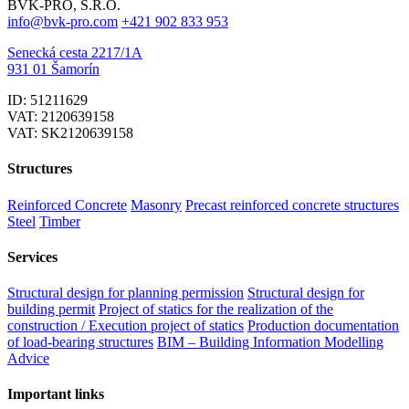
BVK-PRO, S.R.O.
info@bvk-pro.com
+421 902 833 953
Senecká cesta 2217/1A
931 01 Šamorín
ID: 51211629
VAT: 2120639158
VAT: SK2120639158
Structures
Reinforced Concrete
Masonry
Precast reinforced concrete structures
Steel
Timber
Services
Structural design for planning permission
Structural design for
building permit
Project of statics for the realization of the
construction / Execution project of statics
Production documentation
of load-bearing structures
BIM – Building Information Modelling
Advice
Important links