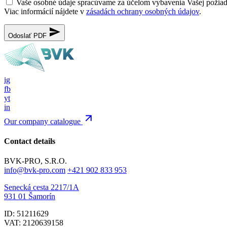
Vaše osobné údaje spracúvame za účelom vybavenia Vašej požia
Viac informácií nájdete v
zásadách ochrany osobných údajov
.
Odoslať PDF
ig
fb
yt
in
Our company catalogue
Contact details
BVK-PRO, S.R.O.
info@bvk-pro.com
+421 902 833 953
Senecká cesta 2217/1A
931 01 Šamorín
ID: 51211629
VAT: 2120639158