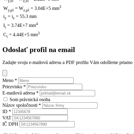
y,el
z,el
3
W
= W
= 3.04E+5 mm
y,pl
z,pl
i
= i
= 55.3 mm
y
z
4
I
= 3.74E+7 mm
t
3
C
= 4.44E+5 mm
t
Odoslať profil na email
Zadajte svoju e-mailovú adresu a PDF profilu Vám odošleme priamo z 
Meno
*
Priezvisko
*
E-mailová adresa
*
Som právnická osoba
Názov spoločnosti
*
ID
*
VAT
IČ DPH