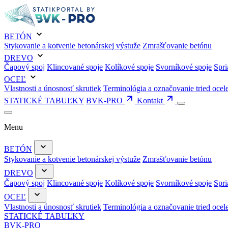
BETÓN
Stykovanie a kotvenie betonárskej výstuže
Zmrašťovanie betónu
DREVO
Čapový spoj
Klincované spoje
Kolíkové spoje
Svorníkové spoje
Spri
OCEĽ
Vlastnosti a únosnosť skrutiek
Terminológia a označovanie tried ocel
STATICKÉ TABUĽKY
BVK-PRO
Kontakt
Menu
BETÓN
Stykovanie a kotvenie betonárskej výstuže
Zmrašťovanie betónu
DREVO
Čapový spoj
Klincované spoje
Kolíkové spoje
Svorníkové spoje
Spri
OCEĽ
Vlastnosti a únosnosť skrutiek
Terminológia a označovanie tried ocel
STATICKÉ TABUĽKY
BVK-PRO