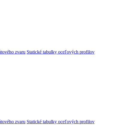
útového zvaru
Statické tabulky oceľových profilov
útového zvaru
Statické tabulky oceľových profilov