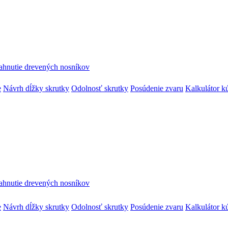
ahnutie drevených nosníkov
e
Návrh dĺžky skrutky
Odolnosť skrutky
Posúdenie zvaru
Kalkulátor k
ahnutie drevených nosníkov
e
Návrh dĺžky skrutky
Odolnosť skrutky
Posúdenie zvaru
Kalkulátor k