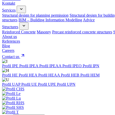
Kontakt
Services
Structural design for planning permission
Structural design for buildi
structures
BIM – Building Information Modelling
Advice
Structures
Reinforced Concrete
Masonry
Precast reinforced concrete structures
S
About us
References
Blog
Careers
Contact us
Profil IPE
Profil IPEA
Profil IPEAA
Profil IPEO
Profil IPN
Profil HE
Profil HEA
Profil HEAA
Profil HEB
Profil HEM
Profil UAP
Profil UE
Profil UPE
Profil UPN