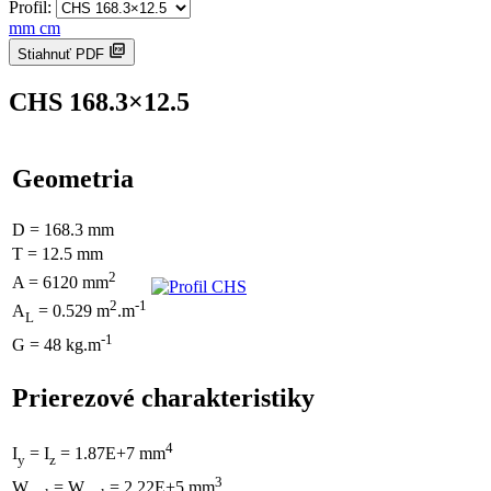
Profil:
mm
cm
Stiahnuť PDF
CHS 168.3×12.5
Geometria
D = 168.3 mm
T = 12.5 mm
2
A = 6120 mm
2
-1
A
= 0.529 m
.m
L
-1
G = 48 kg.m
Prierezové charakteristiky
4
I
= I
= 1.87E+7 mm
y
z
3
W
= W
= 2.22E+5 mm