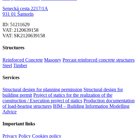
Senecká cesta 2217/1A
931 01 Šamorín
ID: 51211629
VAT: 2120639158
VAT: SK2120639158
Structures
Reinforced Concrete
Masonry
Precast reinforced concrete structures
Steel
Timber
Services
Structural design for planning permission
Structural design for
building permit
Project of statics for the realization of the
construction / Execution project of statics
Production documentation
of load-bearing structures
BIM – Building Information Modelling
Advice
Important links
Privacy Policy
Cookies policy