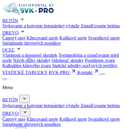
BETÓN
Stykovanie a kotvenie betonárskej výstuže
Zmrašťovanie betónu
DREVO
Čapový spoj
Klincované spoje
Kolíkové spoje
Svorníkové spoje
Spriahnutie drevených nosníkov
OCEĽ
Vlastnosti a únosnosť skrutiek
Terminológia a označovanie tried
ocele
Návrh dĺžky skrutky
Odolnosť skrutky
Posúdenie zvaru
Kalkulátor kútového zvaru
Statické tabulky oceľových profilov
STATICKÉ TABUĽKY
BVK-PRO
Kontakt
Menu
BETÓN
Stykovanie a kotvenie betonárskej výstuže
Zmrašťovanie betónu
DREVO
Čapový spoj
Klincované spoje
Kolíkové spoje
Svorníkové spoje
Spriahnutie drevených nosníkov