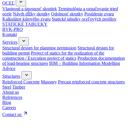
OCEĽ
Vlastnosti a únosnosť skrutiek
Terminológia a označovanie tried
ocele
Návrh dĺžky skrutky
Odolnosť skrutky
Posúdenie zvaru
Kalkulátor kútového zvaru
Statické tabulky oceľových profilov
STATICKÉ TABUĽKY
BVK-PRO
Kontakt
Services
Structural design for planning permission
Structural design for
building permit
Project of statics for the realization of the
construction / Execution project of statics
Production documentation
of load-bearing structures
BIM – Building Information Modelling
Advice
Structures
Reinforced Concrete
Masonry
Precast reinforced concrete structures
Steel
Timber
About us
References
Blog
Careers
Contact us