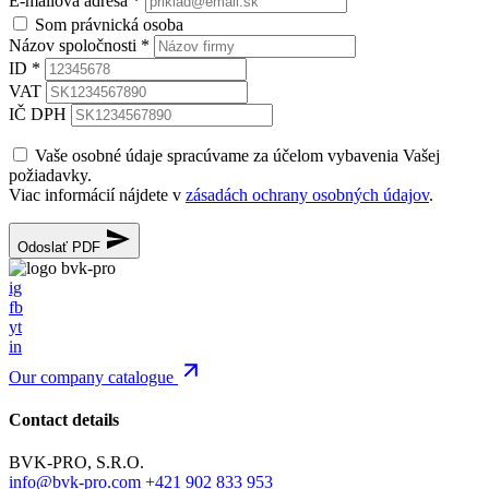
E-mailová adresa
*
Som právnická osoba
Názov spoločnosti
*
ID
*
VAT
IČ DPH
Vaše osobné údaje spracúvame za účelom vybavenia Vašej
požiadavky.
Viac informácií nájdete v
zásadách ochrany osobných údajov
.
Odoslať PDF
ig
fb
yt
in
Our company catalogue
Contact details
BVK-PRO, S.R.O.
info@bvk-pro.com
+421 902 833 953