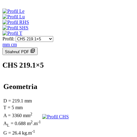
Profil:
mm
cm
Stiahnuť PDF
CHS 219.1×5
Geometria
D = 219.1 mm
T = 5 mm
2
A = 3360 mm
2
-1
A
= 0.688 m
.m
L
-1
G = 26.4 kg.m