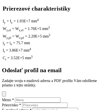
Prierezové charakteristiky
4
I
= I
= 1.93E+7 mm
y
z
3
W
= W
= 1.76E+5 mm
y,el
z,el
3
W
= W
= 2.29E+5 mm
y,pl
z,pl
i
= i
= 75.7 mm
y
z
4
I
= 3.86E+7 mm
t
3
C
= 3.52E+5 mm
t
Odoslať profil na email
Zadajte svoju e-mailovú adresu a PDF profilu Vám odošleme
priamo z tejto stránky.
Meno
*
Priezvisko
*