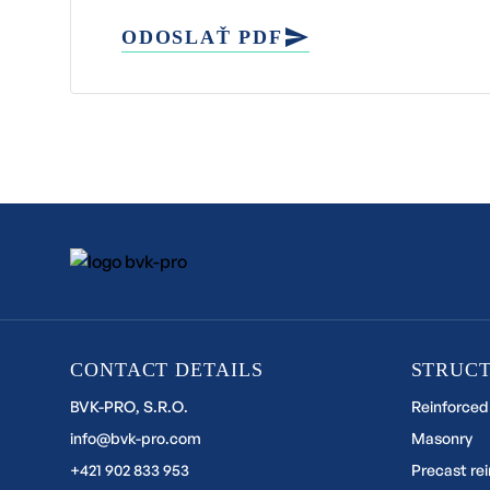
ODOSLAŤ PDF
CONTACT DETAILS
STRUC
BVK-PRO, S.R.O.
Reinforced
info@bvk-pro.com
Masonry
+421 902 833 953
Precast re