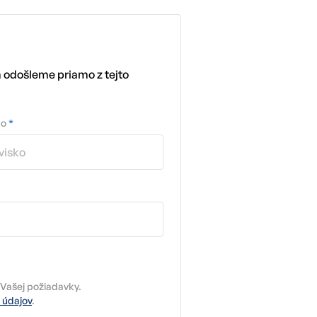
m odošleme priamo z tejto
ko
*
Vašej požiadavky.
 údajov
.