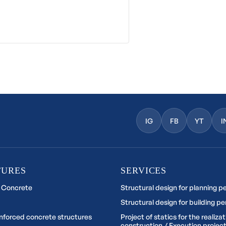
IG
FB
YT
I
TURES
SERVICES
 Concrete
Structural design for planning p
Structural design for building pe
inforced concrete structures
Project of statics for the realizat
construction / Execution project