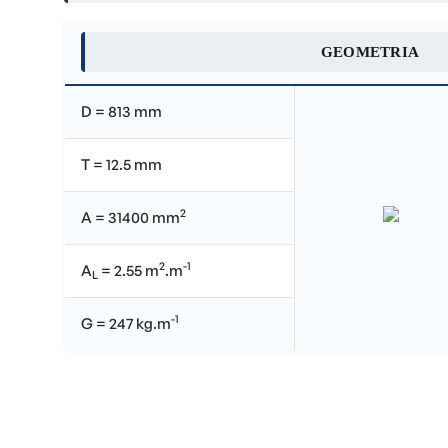
GEOMETRIA
D = 813 mm
T = 12.5 mm
2
A = 31400 mm
2
-1
A
= 2.55 m
.m
L
-1
G = 247 kg.m