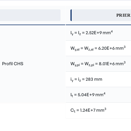
PRIE
4
I
= I
= 2.52E+9 mm
y
z
3
W
= W
= 6.20E+6 mm
y,el
z,el
3
W
= W
= 8.01E+6 mm
y,pl
z,pl
i
= i
= 283 mm
y
z
4
I
= 5.04E+9 mm
t
3
C
= 1.24E+7 mm
t