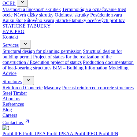
OCEĽ
Vlastnosti a únosnosť skrutiek
Terminológia a označovanie tried
ocele
Návrh dĺžky skrutky
Odolnosť skrutky
Posúdenie zvaru
Kalkulátor kútového zvaru
Statické tabulky oceľových profilov
STATICKÉ TABUĽKY
BVK-PRO
Kontakt
Services
Structural design for planning permission
Structural design for
building permit
Project of statics for the realization of the
construction / Execution project of statics
Production documentation
of load-bearing structures
BIM – Building Information Modelling
Advice
Structures
Reinforced Concrete
Masonry
Precast reinforced concrete structures
Steel
Timber
About us
References
Blog
Careers
Contact us
Profil IPE
Profil IPEA
Profil IPEAA
Profil IPEO
Profil IPN