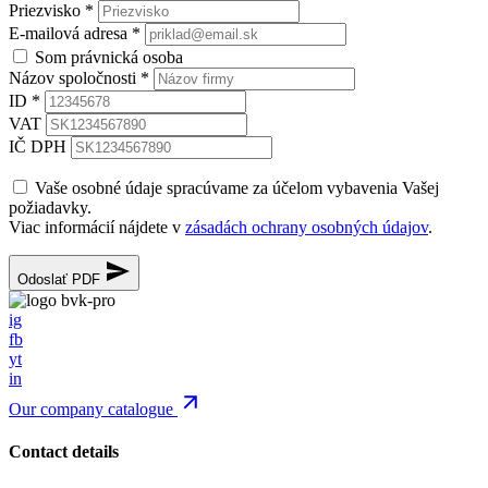
Priezvisko
*
E-mailová adresa
*
Som právnická osoba
Názov spoločnosti
*
ID
*
VAT
IČ DPH
Vaše osobné údaje spracúvame za účelom vybavenia Vašej
požiadavky.
Viac informácií nájdete v
zásadách ochrany osobných údajov
.
Odoslať PDF
ig
fb
yt
in
Our company catalogue
Contact details