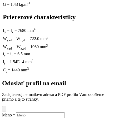
-1
G = 1.43 kg.m
Prierezové charakteristiky
4
I
= I
= 7680 mm
y
z
3
W
= W
= 722.0 mm
y,el
z,el
3
W
= W
= 1060 mm
y,pl
z,pl
i
= i
= 6.5 mm
y
z
4
I
= 1.54E+4 mm
t
3
C
= 1440 mm
t
Odoslať profil na email
Zadajte svoju e-mailovú adresu a PDF profilu Vám odošleme
priamo z tejto stránky.
Meno
*