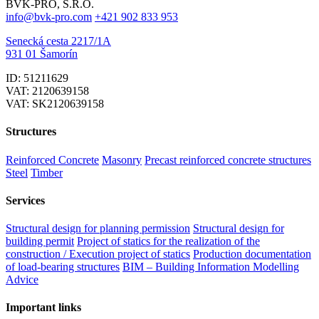
BVK-PRO, S.R.O.
info@bvk-pro.com
+421 902 833 953
Senecká cesta 2217/1A
931 01 Šamorín
ID: 51211629
VAT: 2120639158
VAT: SK2120639158
Structures
Reinforced Concrete
Masonry
Precast reinforced concrete structures
Steel
Timber
Services
Structural design for planning permission
Structural design for
building permit
Project of statics for the realization of the
construction / Execution project of statics
Production documentation
of load-bearing structures
BIM – Building Information Modelling
Advice
Important links