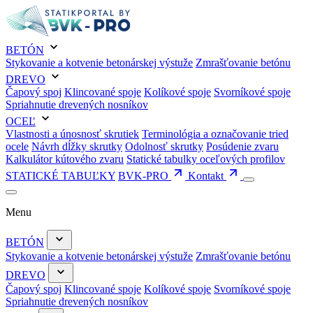
BETÓN
Stykovanie a kotvenie betonárskej výstuže
Zmrašťovanie betónu
DREVO
Čapový spoj
Klincované spoje
Kolíkové spoje
Svorníkové spoje
Spriahnutie drevených nosníkov
OCEĽ
Vlastnosti a únosnosť skrutiek
Terminológia a označovanie tried
ocele
Návrh dĺžky skrutky
Odolnosť skrutky
Posúdenie zvaru
Kalkulátor kútového zvaru
Statické tabulky oceľových profilov
STATICKÉ TABUĽKY
BVK-PRO
Kontakt
Menu
BETÓN
Stykovanie a kotvenie betonárskej výstuže
Zmrašťovanie betónu
DREVO
Čapový spoj
Klincované spoje
Kolíkové spoje
Svorníkové spoje
Spriahnutie drevených nosníkov