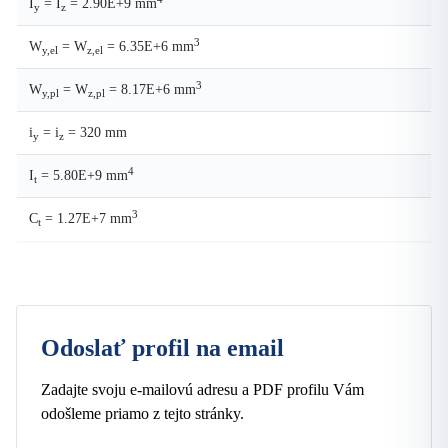
I
= I
= 2.90E+9 mm
y
z
3
W
= W
= 6.35E+6 mm
y,el
z,el
3
W
= W
= 8.17E+6 mm
y,pl
z,pl
i
= i
= 320 mm
y
z
4
I
= 5.80E+9 mm
t
3
C
= 1.27E+7 mm
t
Odoslať profil na email
Zadajte svoju e-mailovú adresu a PDF profilu Vám
odošleme priamo z tejto stránky.