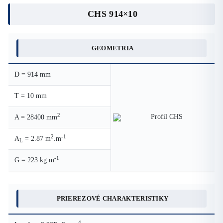
CHS 914×10
GEOMETRIA
D = 914 mm
T = 10 mm
2
A = 28400 mm
2
-1
A
= 2.87 m
.m
L
-1
G = 223 kg.m
PRIEREZOVÉ CHARAKTERISTIKY
4